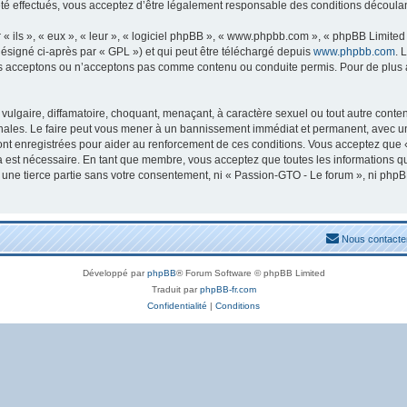
 effectués, vous acceptez d’être légalement responsable des conditions découlant
ils », « eux », « leur », « logiciel phpBB », « www.phpbb.com », « phpBB Limited »
ésigné ci-après par « GPL ») et qui peut être téléchargé depuis
www.phpbb.com
. 
s acceptons ou n’acceptons pas comme contenu ou conduite permis. Pour de plus am
ulgaire, diffamatoire, choquant, menaçant, à caractère sexuel ou tout autre conten
nales. Le faire peut vous mener à un bannissement immédiat et permanent, avec une n
nt enregistrées pour aider au renforcement de ces conditions. Vous acceptez que 
la est nécessaire. En tant que membre, vous acceptez que toutes les informations 
à une tierce partie sans votre consentement, ni « Passion-GTO - Le forum », ni ph
Nous contacte
Développé par
phpBB
® Forum Software © phpBB Limited
Traduit par
phpBB-fr.com
Confidentialité
|
Conditions