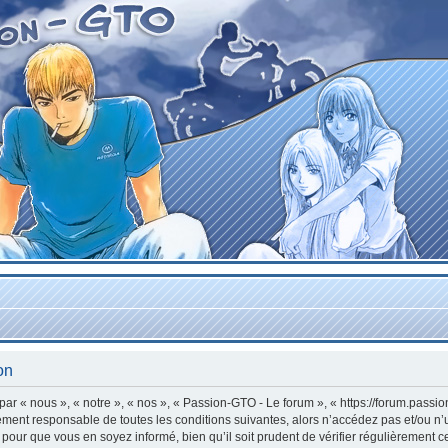
on
r « nous », « notre », « nos », « Passion-GTO - Le forum », « https://forum.passi
lement responsable de toutes les conditions suivantes, alors n’accédez pas et/ou n
 pour que vous en soyez informé, bien qu’il soit prudent de vérifier régulièrement c