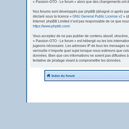
« Passion-GTO - Le forum » alors que des changements ont été
Nos forums sont développés par phpBB (désigné ci-après par « 
déclaré sous la licence «
GNU General Public License v2
» (d
Internet. phpBB Limited n’est pas responsable de ce que nou
https://www.phpbb.com/
.
Vous acceptez de ne pas publier de contenu abusif, obscène, v
« Passion-GTO - Le forum » est hébergé ou les lois internatio
jugeons nécessaire. Les adresses IP de tous les messages so
verrouille n’importe quel sujet lorsque nous estimons que ce
données. Bien que ces informations ne soient pas diffusées 
tentative de piratage visant à compromettre les données.
Index du forum