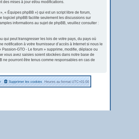
 des mises à jour et/ou modifications.
, « Équipes phpBB ») qui est un script libre de forum,
Le logiciel phpBB facilite seulement les discussions sur
ples informations au sujet de phpBB, veuillez consulter :
u qui peut transgresser les lois de votre pays, du pays où
otification à votre fournisseur d’accès à Internet si nous le
« Passion-GTO - Le forum » supprime, modifie, déplace ou
que vous avez saisies soient stockées dans notre base de
pBB ne pourront être tenus comme responsables en cas de
r
Supprimer les cookies
Heures au format
UTC+01:00