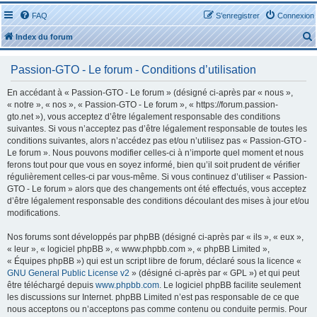
FAQ
S’enregistrer
Connexion
Index du forum
Passion-GTO - Le forum - Conditions d’utilisation
En accédant à « Passion-GTO - Le forum » (désigné ci-après par « nous »,
« notre », « nos », « Passion-GTO - Le forum », « https://forum.passion-
gto.net »), vous acceptez d’être légalement responsable des conditions
r
suivantes. Si vous n’acceptez pas d’être légalement responsable de toutes les
conditions suivantes, alors n’accédez pas et/ou n’utilisez pas « Passion-GTO -
Le forum ». Nous pouvons modifier celles-ci à n’importe quel moment et nous
ferons tout pour que vous en soyez informé, bien qu’il soit prudent de vérifier
régulièrement celles-ci par vous-même. Si vous continuez d’utiliser « Passion-
GTO - Le forum » alors que des changements ont été effectués, vous acceptez
r
d’être légalement responsable des conditions découlant des mises à jour et/ou
modifications.
Nos forums sont développés par phpBB (désigné ci-après par « ils », « eux »,
« leur », « logiciel phpBB », « www.phpbb.com », « phpBB Limited »,
« Équipes phpBB ») qui est un script libre de forum, déclaré sous la licence «
GNU General Public License v2
» (désigné ci-après par « GPL ») et qui peut
être téléchargé depuis
www.phpbb.com
. Le logiciel phpBB facilite seulement
les discussions sur Internet. phpBB Limited n’est pas responsable de ce que
nous acceptons ou n’acceptons pas comme contenu ou conduite permis. Pour