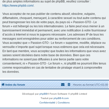
de plus amples informations au sujet de phpBB, veuillez consulter :
https://www.phpbb.com/
.
Vous acceptez de ne pas publier de contenu abusif, obscène, vulgaire,
diffamatoire, choquant, menaçant, à caractère sexuel ou tout autre contenu qui
peut transgresser les lois de votre pays, du pays où « Passion-GTO - Le
forum » est hébergé ou les lois internationales. Le faire peut vous mener à un
bannissement immédiat et permanent, avec une notification à votre fournisseur
d’accès à Internet si nous le jugeons nécessaire. Les adresses IP de tous les
messages sont enregistrées pour aider au renforcement de ces conditions.
Vous acceptez que « Passion-GTO - Le forum » supprime, modifie, déplace ou
verrouille n’importe quel sujet lorsque nous estimons que cela est nécessaire.
En tant que membre, vous acceptez que toutes les informations que vous avez
saisies soient stockées dans notre base de données. Bien que ces
informations ne soient pas diffusées à une tierce partie sans votre
consentement, ni « Passion-GTO - Le forum », ni phpBB ne pourront être tenus
comme responsables en cas de tentative de piratage visant à compromettre
les données.
Index du forum
Heures au format
UTC+01:00
Développé par
phpBB
® Forum Software © phpBB Limited
Traduit par
phpBB-fr.com
Confidentialité
|
Conditions