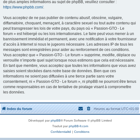
de plus amples informations au sujet de phpBB, veuillez consulter :
https://www.phpbb.com/
.
Vous acceptez de ne pas publier de contenu abusif, obscène, vulgaire,
diffamatoire, choquant, menaçant, à caractère sexuel ou tout autre contenu qui
peut transgresser les lois de votre pays, du pays où « Passion-GTO - Le
forum » est hébergé ou les lois internationales. Le faire peut vous mener à un
bannissement immédiat et permanent, avec une notification à votre fournisseur
d’accès à Internet si nous le jugeons nécessaire. Les adresses IP de tous les
messages sont enregistrées pour aider au renforcement de ces conditions.
Vous acceptez que « Passion-GTO - Le forum » supprime, modifie, déplace ou
verrouille n’importe quel sujet lorsque nous estimons que cela est nécessaire.
En tant que membre, vous acceptez que toutes les informations que vous avez
saisies soient stockées dans notre base de données. Bien que ces
informations ne soient pas diffusées à une tierce partie sans votre
consentement, ni « Passion-GTO - Le forum », ni phpBB ne pourront être tenus
comme responsables en cas de tentative de piratage visant à compromettre
les données.
Index du forum
Heures au format
UTC+01:00
Développé par
phpBB
® Forum Software © phpBB Limited
Traduit par
phpBB-fr.com
Confidentialité
|
Conditions