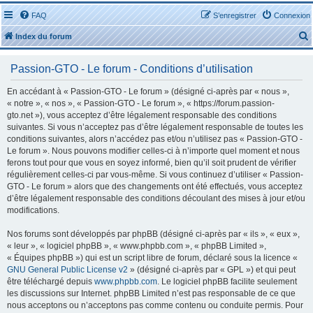
FAQ
S’enregistrer
Connexion
Index du forum
Passion-GTO - Le forum - Conditions d’utilisation
En accédant à « Passion-GTO - Le forum » (désigné ci-après par « nous »,
« notre », « nos », « Passion-GTO - Le forum », « https://forum.passion-
gto.net »), vous acceptez d’être légalement responsable des conditions
r
suivantes. Si vous n’acceptez pas d’être légalement responsable de toutes les
conditions suivantes, alors n’accédez pas et/ou n’utilisez pas « Passion-GTO -
Le forum ». Nous pouvons modifier celles-ci à n’importe quel moment et nous
ferons tout pour que vous en soyez informé, bien qu’il soit prudent de vérifier
régulièrement celles-ci par vous-même. Si vous continuez d’utiliser « Passion-
GTO - Le forum » alors que des changements ont été effectués, vous acceptez
r
d’être légalement responsable des conditions découlant des mises à jour et/ou
modifications.
Nos forums sont développés par phpBB (désigné ci-après par « ils », « eux »,
« leur », « logiciel phpBB », « www.phpbb.com », « phpBB Limited »,
« Équipes phpBB ») qui est un script libre de forum, déclaré sous la licence «
GNU General Public License v2
» (désigné ci-après par « GPL ») et qui peut
être téléchargé depuis
www.phpbb.com
. Le logiciel phpBB facilite seulement
les discussions sur Internet. phpBB Limited n’est pas responsable de ce que
nous acceptons ou n’acceptons pas comme contenu ou conduite permis. Pour