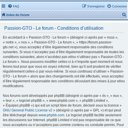
FAQ
S’enregistrer
Connexion
Index du forum
Passion-GTO - Le forum - Conditions d’utilisation
En accédant à « Passion-GTO - Le forum » (désigné ci-après par « nous »,
« notre », « nos », « Passion-GTO - Le forum », « https://forum.passion-
gto.net »), vous acceptez d’être légalement responsable des conditions
r
suivantes. Si vous n’acceptez pas d’être légalement responsable de toutes les
conditions suivantes, alors n’accédez pas et/ou n’utilisez pas « Passion-GTO -
Le forum ». Nous pouvons modifier celles-ci à n’importe quel moment et nous
ferons tout pour que vous en soyez informé, bien qu’il soit prudent de vérifier
régulièrement celles-ci par vous-même. Si vous continuez d’utiliser « Passion-
GTO - Le forum » alors que des changements ont été effectués, vous acceptez
r
d’être légalement responsable des conditions découlant des mises à jour et/ou
modifications.
Nos forums sont développés par phpBB (désigné ci-après par « ils », « eux »,
« leur », « logiciel phpBB », « www.phpbb.com », « phpBB Limited »,
« Équipes phpBB ») qui est un script libre de forum, déclaré sous la licence «
GNU General Public License v2
» (désigné ci-après par « GPL ») et qui peut
être téléchargé depuis
www.phpbb.com
. Le logiciel phpBB facilite seulement
les discussions sur Internet. phpBB Limited n’est pas responsable de ce que
nous acceptons ou n’acceptons pas comme contenu ou conduite permis. Pour