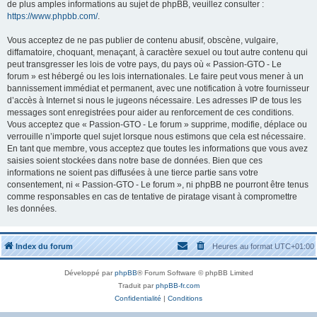
de plus amples informations au sujet de phpBB, veuillez consulter :
https://www.phpbb.com/
.
Vous acceptez de ne pas publier de contenu abusif, obscène, vulgaire,
diffamatoire, choquant, menaçant, à caractère sexuel ou tout autre contenu qui
peut transgresser les lois de votre pays, du pays où « Passion-GTO - Le
forum » est hébergé ou les lois internationales. Le faire peut vous mener à un
bannissement immédiat et permanent, avec une notification à votre fournisseur
d’accès à Internet si nous le jugeons nécessaire. Les adresses IP de tous les
messages sont enregistrées pour aider au renforcement de ces conditions.
Vous acceptez que « Passion-GTO - Le forum » supprime, modifie, déplace ou
verrouille n’importe quel sujet lorsque nous estimons que cela est nécessaire.
En tant que membre, vous acceptez que toutes les informations que vous avez
saisies soient stockées dans notre base de données. Bien que ces
informations ne soient pas diffusées à une tierce partie sans votre
consentement, ni « Passion-GTO - Le forum », ni phpBB ne pourront être tenus
comme responsables en cas de tentative de piratage visant à compromettre
les données.
Index du forum
Heures au format
UTC+01:00
Développé par
phpBB
® Forum Software © phpBB Limited
Traduit par
phpBB-fr.com
Confidentialité
|
Conditions