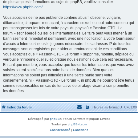
de plus amples informations au sujet de phpBB, veuillez consulter :
https://www.phpbb.com/
.
Vous acceptez de ne pas publier de contenu abusif, obscène, vulgaire,
diffamatoire, choquant, menaçant, à caractère sexuel ou tout autre contenu qui
peut transgresser les lois de votre pays, du pays où « Passion-GTO - Le
forum » est hébergé ou les lois internationales. Le faire peut vous mener à un
bannissement immédiat et permanent, avec une notification à votre fournisseur
d’accès à Internet si nous le jugeons nécessaire. Les adresses IP de tous les
messages sont enregistrées pour aider au renforcement de ces conditions.
Vous acceptez que « Passion-GTO - Le forum » supprime, modifie, déplace ou
verrouille n’importe quel sujet lorsque nous estimons que cela est nécessaire.
En tant que membre, vous acceptez que toutes les informations que vous avez
saisies soient stockées dans notre base de données. Bien que ces
informations ne soient pas diffusées à une tierce partie sans votre
consentement, ni « Passion-GTO - Le forum », ni phpBB ne pourront être tenus
comme responsables en cas de tentative de piratage visant à compromettre
les données.
Index du forum
Heures au format
UTC+01:00
Développé par
phpBB
® Forum Software © phpBB Limited
Traduit par
phpBB-fr.com
Confidentialité
|
Conditions