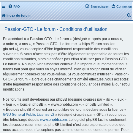
FAQ
S’enregistrer
Connexion
Index du forum
Passion-GTO - Le forum - Conditions d’utilisation
En accédant à « Passion-GTO - Le forum » (désigné ci-après par « nous »,
« notre », « nos », « Passion-GTO - Le forum », « https://forum.passion-
gto.net »), vous acceptez d’être légalement responsable des conditions
r
suivantes. Si vous n’acceptez pas d’être légalement responsable de toutes les
conditions suivantes, alors n’accédez pas et/ou n’utilisez pas « Passion-GTO -
Le forum ». Nous pouvons modifier celles-ci à n’importe quel moment et nous
ferons tout pour que vous en soyez informé, bien qu’il soit prudent de vérifier
régulièrement celles-ci par vous-même. Si vous continuez d’utiliser « Passion-
GTO - Le forum » alors que des changements ont été effectués, vous acceptez
r
d’être légalement responsable des conditions découlant des mises à jour et/ou
modifications.
Nos forums sont développés par phpBB (désigné ci-après par « ils », « eux »,
« leur », « logiciel phpBB », « www.phpbb.com », « phpBB Limited »,
« Équipes phpBB ») qui est un script libre de forum, déclaré sous la licence «
GNU General Public License v2
» (désigné ci-après par « GPL ») et qui peut
être téléchargé depuis
www.phpbb.com
. Le logiciel phpBB facilite seulement
les discussions sur Internet. phpBB Limited n’est pas responsable de ce que
nous acceptons ou n’acceptons pas comme contenu ou conduite permis. Pour