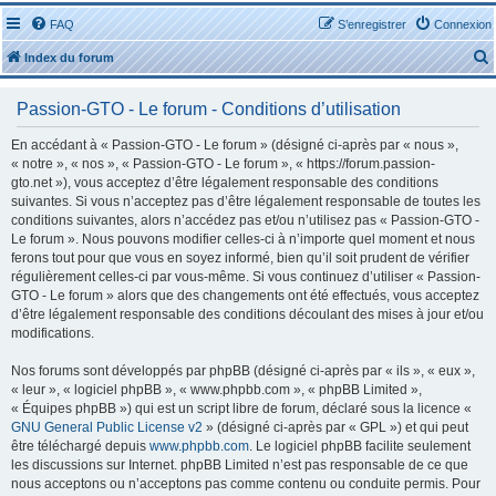
FAQ
S’enregistrer
Connexion
Index du forum
Passion-GTO - Le forum - Conditions d’utilisation
En accédant à « Passion-GTO - Le forum » (désigné ci-après par « nous »,
« notre », « nos », « Passion-GTO - Le forum », « https://forum.passion-
gto.net »), vous acceptez d’être légalement responsable des conditions
r
suivantes. Si vous n’acceptez pas d’être légalement responsable de toutes les
conditions suivantes, alors n’accédez pas et/ou n’utilisez pas « Passion-GTO -
Le forum ». Nous pouvons modifier celles-ci à n’importe quel moment et nous
ferons tout pour que vous en soyez informé, bien qu’il soit prudent de vérifier
régulièrement celles-ci par vous-même. Si vous continuez d’utiliser « Passion-
GTO - Le forum » alors que des changements ont été effectués, vous acceptez
r
d’être légalement responsable des conditions découlant des mises à jour et/ou
modifications.
Nos forums sont développés par phpBB (désigné ci-après par « ils », « eux »,
« leur », « logiciel phpBB », « www.phpbb.com », « phpBB Limited »,
« Équipes phpBB ») qui est un script libre de forum, déclaré sous la licence «
GNU General Public License v2
» (désigné ci-après par « GPL ») et qui peut
être téléchargé depuis
www.phpbb.com
. Le logiciel phpBB facilite seulement
les discussions sur Internet. phpBB Limited n’est pas responsable de ce que
nous acceptons ou n’acceptons pas comme contenu ou conduite permis. Pour