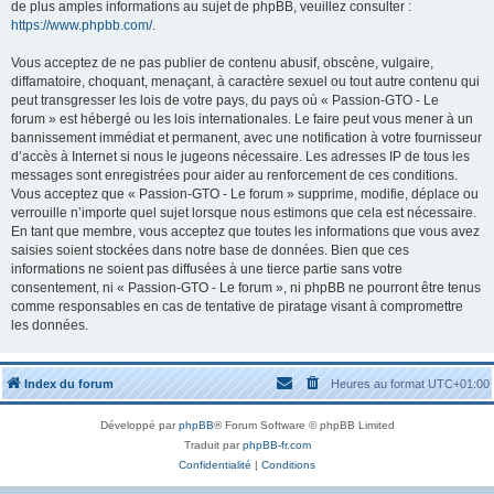
de plus amples informations au sujet de phpBB, veuillez consulter :
https://www.phpbb.com/
.
Vous acceptez de ne pas publier de contenu abusif, obscène, vulgaire,
diffamatoire, choquant, menaçant, à caractère sexuel ou tout autre contenu qui
peut transgresser les lois de votre pays, du pays où « Passion-GTO - Le
forum » est hébergé ou les lois internationales. Le faire peut vous mener à un
bannissement immédiat et permanent, avec une notification à votre fournisseur
d’accès à Internet si nous le jugeons nécessaire. Les adresses IP de tous les
messages sont enregistrées pour aider au renforcement de ces conditions.
Vous acceptez que « Passion-GTO - Le forum » supprime, modifie, déplace ou
verrouille n’importe quel sujet lorsque nous estimons que cela est nécessaire.
En tant que membre, vous acceptez que toutes les informations que vous avez
saisies soient stockées dans notre base de données. Bien que ces
informations ne soient pas diffusées à une tierce partie sans votre
consentement, ni « Passion-GTO - Le forum », ni phpBB ne pourront être tenus
comme responsables en cas de tentative de piratage visant à compromettre
les données.
Index du forum
Heures au format
UTC+01:00
Développé par
phpBB
® Forum Software © phpBB Limited
Traduit par
phpBB-fr.com
Confidentialité
|
Conditions