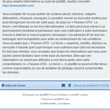
de plus amples informations au sujet de phpBB, veuillez consulter :
https://www.phpbb.com/
.
Vous acceptez de ne pas publier de contenu abusif, obscène, vulgaire,
diffamatoire, choquant, menaçant, à caractère sexuel ou tout autre contenu qui
peut transgresser les lois de votre pays, du pays où « Passion-GTO - Le
forum » est hébergé ou les lois internationales. Le faire peut vous mener à un
bannissement immédiat et permanent, avec une notification à votre fournisseur
d’accès à Internet si nous le jugeons nécessaire. Les adresses IP de tous les
messages sont enregistrées pour aider au renforcement de ces conditions.
Vous acceptez que « Passion-GTO - Le forum » supprime, modifie, déplace ou
verrouille n’importe quel sujet lorsque nous estimons que cela est nécessaire.
En tant que membre, vous acceptez que toutes les informations que vous avez
saisies soient stockées dans notre base de données. Bien que ces
informations ne soient pas diffusées à une tierce partie sans votre
consentement, ni « Passion-GTO - Le forum », ni phpBB ne pourront être tenus
comme responsables en cas de tentative de piratage visant à compromettre
les données.
Index du forum
Heures au format
UTC+01:00
Développé par
phpBB
® Forum Software © phpBB Limited
Traduit par
phpBB-fr.com
Confidentialité
|
Conditions