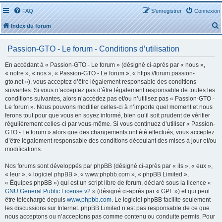
FAQ
S’enregistrer
Connexion
Index du forum
Passion-GTO - Le forum - Conditions d’utilisation
En accédant à « Passion-GTO - Le forum » (désigné ci-après par « nous »,
« notre », « nos », « Passion-GTO - Le forum », « https://forum.passion-
gto.net »), vous acceptez d’être légalement responsable des conditions
r
suivantes. Si vous n’acceptez pas d’être légalement responsable de toutes les
conditions suivantes, alors n’accédez pas et/ou n’utilisez pas « Passion-GTO -
Le forum ». Nous pouvons modifier celles-ci à n’importe quel moment et nous
ferons tout pour que vous en soyez informé, bien qu’il soit prudent de vérifier
régulièrement celles-ci par vous-même. Si vous continuez d’utiliser « Passion-
GTO - Le forum » alors que des changements ont été effectués, vous acceptez
r
d’être légalement responsable des conditions découlant des mises à jour et/ou
modifications.
Nos forums sont développés par phpBB (désigné ci-après par « ils », « eux »,
« leur », « logiciel phpBB », « www.phpbb.com », « phpBB Limited »,
« Équipes phpBB ») qui est un script libre de forum, déclaré sous la licence «
GNU General Public License v2
» (désigné ci-après par « GPL ») et qui peut
être téléchargé depuis
www.phpbb.com
. Le logiciel phpBB facilite seulement
les discussions sur Internet. phpBB Limited n’est pas responsable de ce que
nous acceptons ou n’acceptons pas comme contenu ou conduite permis. Pour