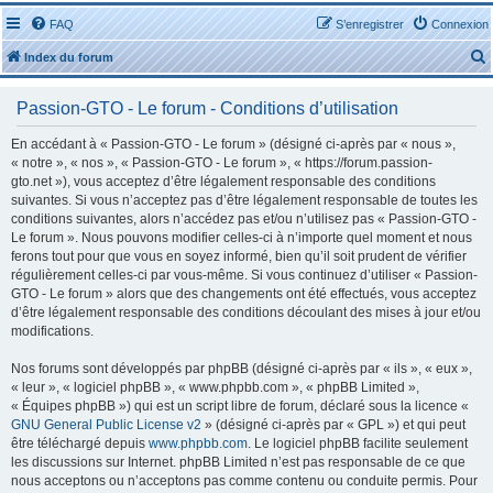
FAQ
S’enregistrer
Connexion
Index du forum
Passion-GTO - Le forum - Conditions d’utilisation
En accédant à « Passion-GTO - Le forum » (désigné ci-après par « nous »,
« notre », « nos », « Passion-GTO - Le forum », « https://forum.passion-
gto.net »), vous acceptez d’être légalement responsable des conditions
r
suivantes. Si vous n’acceptez pas d’être légalement responsable de toutes les
conditions suivantes, alors n’accédez pas et/ou n’utilisez pas « Passion-GTO -
Le forum ». Nous pouvons modifier celles-ci à n’importe quel moment et nous
ferons tout pour que vous en soyez informé, bien qu’il soit prudent de vérifier
régulièrement celles-ci par vous-même. Si vous continuez d’utiliser « Passion-
GTO - Le forum » alors que des changements ont été effectués, vous acceptez
r
d’être légalement responsable des conditions découlant des mises à jour et/ou
modifications.
Nos forums sont développés par phpBB (désigné ci-après par « ils », « eux »,
« leur », « logiciel phpBB », « www.phpbb.com », « phpBB Limited »,
« Équipes phpBB ») qui est un script libre de forum, déclaré sous la licence «
GNU General Public License v2
» (désigné ci-après par « GPL ») et qui peut
être téléchargé depuis
www.phpbb.com
. Le logiciel phpBB facilite seulement
les discussions sur Internet. phpBB Limited n’est pas responsable de ce que
nous acceptons ou n’acceptons pas comme contenu ou conduite permis. Pour