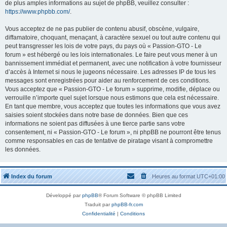
de plus amples informations au sujet de phpBB, veuillez consulter :
https://www.phpbb.com/
.
Vous acceptez de ne pas publier de contenu abusif, obscène, vulgaire,
diffamatoire, choquant, menaçant, à caractère sexuel ou tout autre contenu qui
peut transgresser les lois de votre pays, du pays où « Passion-GTO - Le
forum » est hébergé ou les lois internationales. Le faire peut vous mener à un
bannissement immédiat et permanent, avec une notification à votre fournisseur
d’accès à Internet si nous le jugeons nécessaire. Les adresses IP de tous les
messages sont enregistrées pour aider au renforcement de ces conditions.
Vous acceptez que « Passion-GTO - Le forum » supprime, modifie, déplace ou
verrouille n’importe quel sujet lorsque nous estimons que cela est nécessaire.
En tant que membre, vous acceptez que toutes les informations que vous avez
saisies soient stockées dans notre base de données. Bien que ces
informations ne soient pas diffusées à une tierce partie sans votre
consentement, ni « Passion-GTO - Le forum », ni phpBB ne pourront être tenus
comme responsables en cas de tentative de piratage visant à compromettre
les données.
Index du forum
Heures au format
UTC+01:00
Développé par
phpBB
® Forum Software © phpBB Limited
Traduit par
phpBB-fr.com
Confidentialité
|
Conditions