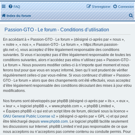
FAQ
S’enregistrer
Connexion
Index du forum
Passion-GTO - Le forum - Conditions d’utilisation
En accédant à « Passion-GTO - Le forum » (désigné ci-après par « nous »,
« notre », « nos », « Passion-GTO - Le forum », « https://forum.passion-
gto.net »), vous acceptez d’être légalement responsable des conditions
r
suivantes. Si vous n’acceptez pas d’être légalement responsable de toutes les
conditions suivantes, alors n’accédez pas et/ou n’utilisez pas « Passion-GTO -
Le forum ». Nous pouvons modifier celles-ci à n’importe quel moment et nous
ferons tout pour que vous en soyez informé, bien qu’il soit prudent de vérifier
régulièrement celles-ci par vous-même. Si vous continuez d’utiliser « Passion-
GTO - Le forum » alors que des changements ont été effectués, vous acceptez
r
d’être légalement responsable des conditions découlant des mises à jour et/ou
modifications.
Nos forums sont développés par phpBB (désigné ci-après par « ils », « eux »,
« leur », « logiciel phpBB », « www.phpbb.com », « phpBB Limited »,
« Équipes phpBB ») qui est un script libre de forum, déclaré sous la licence «
GNU General Public License v2
» (désigné ci-après par « GPL ») et qui peut
être téléchargé depuis
www.phpbb.com
. Le logiciel phpBB facilite seulement
les discussions sur Internet. phpBB Limited n’est pas responsable de ce que
nous acceptons ou n’acceptons pas comme contenu ou conduite permis. Pour