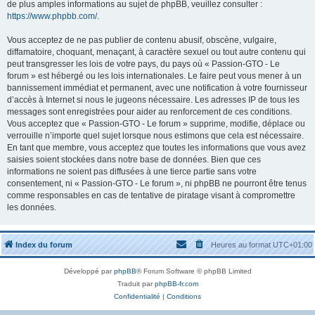
de plus amples informations au sujet de phpBB, veuillez consulter :
https://www.phpbb.com/
.
Vous acceptez de ne pas publier de contenu abusif, obscène, vulgaire,
diffamatoire, choquant, menaçant, à caractère sexuel ou tout autre contenu qui
peut transgresser les lois de votre pays, du pays où « Passion-GTO - Le
forum » est hébergé ou les lois internationales. Le faire peut vous mener à un
bannissement immédiat et permanent, avec une notification à votre fournisseur
d’accès à Internet si nous le jugeons nécessaire. Les adresses IP de tous les
messages sont enregistrées pour aider au renforcement de ces conditions.
Vous acceptez que « Passion-GTO - Le forum » supprime, modifie, déplace ou
verrouille n’importe quel sujet lorsque nous estimons que cela est nécessaire.
En tant que membre, vous acceptez que toutes les informations que vous avez
saisies soient stockées dans notre base de données. Bien que ces
informations ne soient pas diffusées à une tierce partie sans votre
consentement, ni « Passion-GTO - Le forum », ni phpBB ne pourront être tenus
comme responsables en cas de tentative de piratage visant à compromettre
les données.
Index du forum
Heures au format
UTC+01:00
Développé par
phpBB
® Forum Software © phpBB Limited
Traduit par
phpBB-fr.com
Confidentialité
|
Conditions