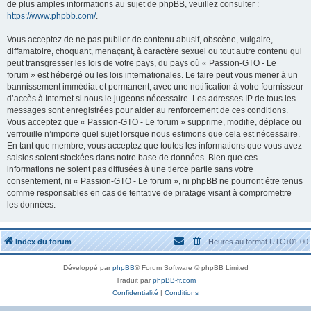
de plus amples informations au sujet de phpBB, veuillez consulter :
https://www.phpbb.com/
.
Vous acceptez de ne pas publier de contenu abusif, obscène, vulgaire,
diffamatoire, choquant, menaçant, à caractère sexuel ou tout autre contenu qui
peut transgresser les lois de votre pays, du pays où « Passion-GTO - Le
forum » est hébergé ou les lois internationales. Le faire peut vous mener à un
bannissement immédiat et permanent, avec une notification à votre fournisseur
d’accès à Internet si nous le jugeons nécessaire. Les adresses IP de tous les
messages sont enregistrées pour aider au renforcement de ces conditions.
Vous acceptez que « Passion-GTO - Le forum » supprime, modifie, déplace ou
verrouille n’importe quel sujet lorsque nous estimons que cela est nécessaire.
En tant que membre, vous acceptez que toutes les informations que vous avez
saisies soient stockées dans notre base de données. Bien que ces
informations ne soient pas diffusées à une tierce partie sans votre
consentement, ni « Passion-GTO - Le forum », ni phpBB ne pourront être tenus
comme responsables en cas de tentative de piratage visant à compromettre
les données.
Index du forum
Heures au format
UTC+01:00
Développé par
phpBB
® Forum Software © phpBB Limited
Traduit par
phpBB-fr.com
Confidentialité
|
Conditions