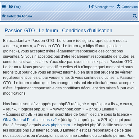
FAQ
S’enregistrer
Connexion
Index du forum
Passion-GTO - Le forum - Conditions d’utilisation
En accédant à « Passion-GTO - Le forum » (désigné ci-après par « nous »,
« notre », « nos », « Passion-GTO - Le forum », « https://forum.passion-
gto.net »), vous acceptez d’être légalement responsable des conditions
r
suivantes. Si vous n’acceptez pas d’être légalement responsable de toutes les
conditions suivantes, alors n’accédez pas et/ou n’utilisez pas « Passion-GTO -
Le forum ». Nous pouvons modifier celles-ci à n’importe quel moment et nous
ferons tout pour que vous en soyez informé, bien qu’il soit prudent de vérifier
régulièrement celles-ci par vous-même. Si vous continuez d’utiliser « Passion-
GTO - Le forum » alors que des changements ont été effectués, vous acceptez
r
d’être légalement responsable des conditions découlant des mises à jour et/ou
modifications.
Nos forums sont développés par phpBB (désigné ci-après par « ils », « eux »,
« leur », « logiciel phpBB », « www.phpbb.com », « phpBB Limited »,
« Équipes phpBB ») qui est un script libre de forum, déclaré sous la licence «
GNU General Public License v2
» (désigné ci-après par « GPL ») et qui peut
être téléchargé depuis
www.phpbb.com
. Le logiciel phpBB facilite seulement
les discussions sur Internet. phpBB Limited n’est pas responsable de ce que
nous acceptons ou n’acceptons pas comme contenu ou conduite permis. Pour