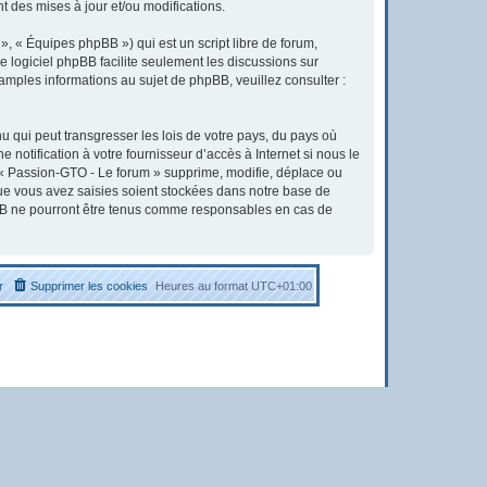
 des mises à jour et/ou modifications.
, « Équipes phpBB ») qui est un script libre de forum,
Le logiciel phpBB facilite seulement les discussions sur
ples informations au sujet de phpBB, veuillez consulter :
u qui peut transgresser les lois de votre pays, du pays où
otification à votre fournisseur d’accès à Internet si nous le
« Passion-GTO - Le forum » supprime, modifie, déplace ou
que vous avez saisies soient stockées dans notre base de
pBB ne pourront être tenus comme responsables en cas de
r
Supprimer les cookies
Heures au format
UTC+01:00