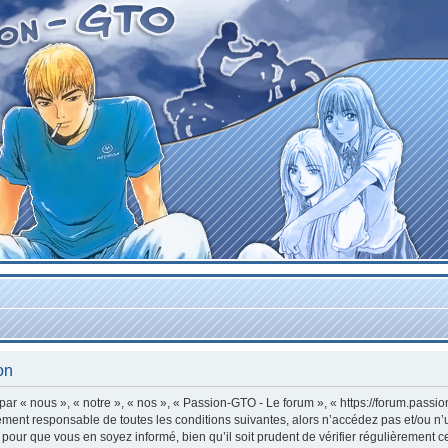
on
r « nous », « notre », « nos », « Passion-GTO - Le forum », « https://forum.passi
lement responsable de toutes les conditions suivantes, alors n’accédez pas et/ou n
 pour que vous en soyez informé, bien qu’il soit prudent de vérifier régulièrement c