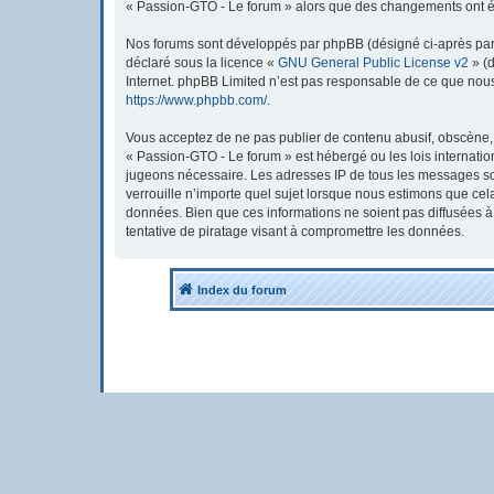
« Passion-GTO - Le forum » alors que des changements ont été
Nos forums sont développés par phpBB (désigné ci-après par « 
déclaré sous la licence «
GNU General Public License v2
» (d
Internet. phpBB Limited n’est pas responsable de ce que nou
https://www.phpbb.com/
.
Vous acceptez de ne pas publier de contenu abusif, obscène, v
« Passion-GTO - Le forum » est hébergé ou les lois internatio
jugeons nécessaire. Les adresses IP de tous les messages so
verrouille n’importe quel sujet lorsque nous estimons que ce
données. Bien que ces informations ne soient pas diffusées 
tentative de piratage visant à compromettre les données.
Index du forum