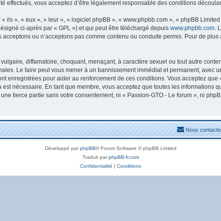
 effectués, vous acceptez d’être légalement responsable des conditions découlant
ils », « eux », « leur », « logiciel phpBB », « www.phpbb.com », « phpBB Limited »
ésigné ci-après par « GPL ») et qui peut être téléchargé depuis
www.phpbb.com
. 
s acceptons ou n’acceptons pas comme contenu ou conduite permis. Pour de plus am
ulgaire, diffamatoire, choquant, menaçant, à caractère sexuel ou tout autre conten
nales. Le faire peut vous mener à un bannissement immédiat et permanent, avec une n
nt enregistrées pour aider au renforcement de ces conditions. Vous acceptez que 
la est nécessaire. En tant que membre, vous acceptez que toutes les informations 
à une tierce partie sans votre consentement, ni « Passion-GTO - Le forum », ni ph
Nous contacte
Développé par
phpBB
® Forum Software © phpBB Limited
Traduit par
phpBB-fr.com
Confidentialité
|
Conditions