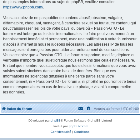
de plus amples informations au sujet de phpBB, veuillez consulter :
https://www.phpbb.com/
.
Vous acceptez de ne pas publier de contenu abusif, obscène, vulgaire,
diffamatoire, choquant, menaçant, à caractère sexuel ou tout autre contenu qui
peut transgresser les lois de votre pays, du pays où « Passion-GTO - Le
forum » est hébergé ou les lois internationales. Le faire peut vous mener à un
bannissement immédiat et permanent, avec une notification à votre fournisseur
d’accès à Internet si nous le jugeons nécessaire. Les adresses IP de tous les
messages sont enregistrées pour aider au renforcement de ces conditions.
Vous acceptez que « Passion-GTO - Le forum » supprime, modifie, déplace ou
verrouille n’importe quel sujet lorsque nous estimons que cela est nécessaire.
En tant que membre, vous acceptez que toutes les informations que vous avez
saisies soient stockées dans notre base de données. Bien que ces
informations ne soient pas diffusées à une tierce partie sans votre
consentement, ni « Passion-GTO - Le forum », ni phpBB ne pourront être tenus
comme responsables en cas de tentative de piratage visant à compromettre
les données.
Index du forum
Heures au format
UTC+01:00
Développé par
phpBB
® Forum Software © phpBB Limited
Traduit par
phpBB-fr.com
Confidentialité
|
Conditions