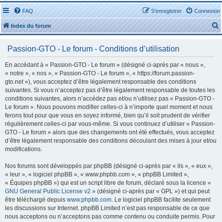
FAQ
S’enregistrer
Connexion
Index du forum
Passion-GTO - Le forum - Conditions d’utilisation
En accédant à « Passion-GTO - Le forum » (désigné ci-après par « nous »,
« notre », « nos », « Passion-GTO - Le forum », « https://forum.passion-
gto.net »), vous acceptez d’être légalement responsable des conditions
r
suivantes. Si vous n’acceptez pas d’être légalement responsable de toutes les
conditions suivantes, alors n’accédez pas et/ou n’utilisez pas « Passion-GTO -
Le forum ». Nous pouvons modifier celles-ci à n’importe quel moment et nous
ferons tout pour que vous en soyez informé, bien qu’il soit prudent de vérifier
régulièrement celles-ci par vous-même. Si vous continuez d’utiliser « Passion-
GTO - Le forum » alors que des changements ont été effectués, vous acceptez
r
d’être légalement responsable des conditions découlant des mises à jour et/ou
modifications.
Nos forums sont développés par phpBB (désigné ci-après par « ils », « eux »,
« leur », « logiciel phpBB », « www.phpbb.com », « phpBB Limited »,
« Équipes phpBB ») qui est un script libre de forum, déclaré sous la licence «
GNU General Public License v2
» (désigné ci-après par « GPL ») et qui peut
être téléchargé depuis
www.phpbb.com
. Le logiciel phpBB facilite seulement
les discussions sur Internet. phpBB Limited n’est pas responsable de ce que
nous acceptons ou n’acceptons pas comme contenu ou conduite permis. Pour