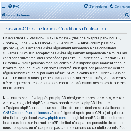
FAQ
S’enregistrer
Connexion
Index du forum
Passion-GTO - Le forum - Conditions d’utilisation
En accédant à « Passion-GTO - Le forum » (désigné ci-après par « nous »,
« notre », « nos », « Passion-GTO - Le forum », « https://forum.passion-
gto.net »), vous acceptez d’être légalement responsable des conditions
r
suivantes. Si vous n’acceptez pas d’être légalement responsable de toutes les
conditions suivantes, alors n’accédez pas et/ou n’utilisez pas « Passion-GTO -
Le forum ». Nous pouvons modifier celles-ci à n’importe quel moment et nous
ferons tout pour que vous en soyez informé, bien qu’il soit prudent de vérifier
régulièrement celles-ci par vous-même. Si vous continuez d’utiliser « Passion-
GTO - Le forum » alors que des changements ont été effectués, vous acceptez
r
d’être légalement responsable des conditions découlant des mises à jour et/ou
modifications.
Nos forums sont développés par phpBB (désigné ci-après par « ils », « eux »,
« leur », « logiciel phpBB », « www.phpbb.com », « phpBB Limited »,
« Équipes phpBB ») qui est un script libre de forum, déclaré sous la licence «
GNU General Public License v2
» (désigné ci-après par « GPL ») et qui peut
être téléchargé depuis
www.phpbb.com
. Le logiciel phpBB facilite seulement
les discussions sur Internet. phpBB Limited n’est pas responsable de ce que
nous acceptons ou n’acceptons pas comme contenu ou conduite permis. Pour