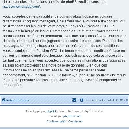
de plus amples informations au sujet de phpBB, veuillez consulter :
https://www.phpbb.com/
.
Vous acceptez de ne pas publier de contenu abusif, obscène, vulgaire,
diffamatoire, choquant, menaçant, à caractère sexuel ou tout autre contenu qui
peut transgresser les lois de votre pays, du pays où « Passion-GTO - Le
forum » est hébergé ou les lois internationales. Le faire peut vous mener à un
bannissement immédiat et permanent, avec une notification à votre fournisseur
d’accès à Internet si nous le jugeons nécessaire. Les adresses IP de tous les
messages sont enregistrées pour aider au renforcement de ces conditions.
Vous acceptez que « Passion-GTO - Le forum » supprime, modifie, déplace ou
verrouille n’importe quel sujet lorsque nous estimons que cela est nécessaire.
En tant que membre, vous acceptez que toutes les informations que vous avez
saisies soient stockées dans notre base de données. Bien que ces
informations ne soient pas diffusées à une tierce partie sans votre
consentement, ni « Passion-GTO - Le forum », ni phpBB ne pourront être tenus
comme responsables en cas de tentative de piratage visant à compromettre
les données.
Index du forum
Heures au format
UTC+01:00
Développé par
phpBB
® Forum Software © phpBB Limited
Traduit par
phpBB-fr.com
Confidentialité
|
Conditions