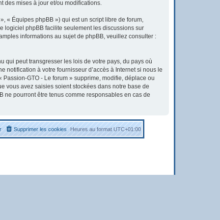
 des mises à jour et/ou modifications.
, « Équipes phpBB ») qui est un script libre de forum,
Le logiciel phpBB facilite seulement les discussions sur
ples informations au sujet de phpBB, veuillez consulter :
u qui peut transgresser les lois de votre pays, du pays où
otification à votre fournisseur d’accès à Internet si nous le
« Passion-GTO - Le forum » supprime, modifie, déplace ou
que vous avez saisies soient stockées dans notre base de
pBB ne pourront être tenus comme responsables en cas de
r
Supprimer les cookies
Heures au format
UTC+01:00