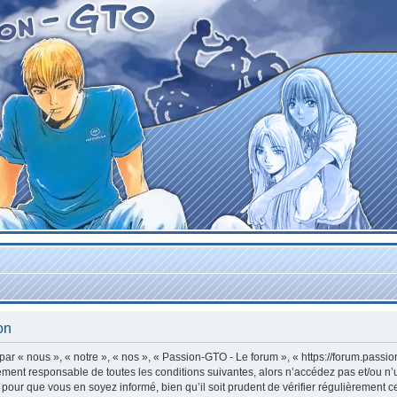
on
r « nous », « notre », « nos », « Passion-GTO - Le forum », « https://forum.passi
lement responsable de toutes les conditions suivantes, alors n’accédez pas et/ou n
 pour que vous en soyez informé, bien qu’il soit prudent de vérifier régulièrement c