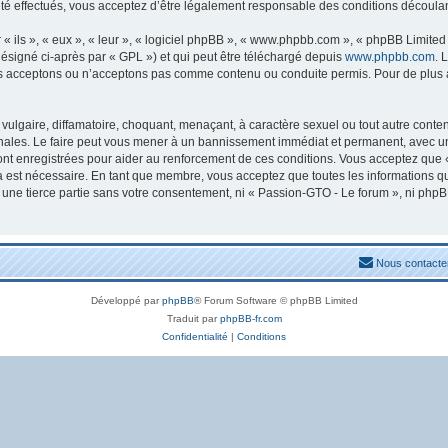
 effectués, vous acceptez d’être légalement responsable des conditions découlant
ils », « eux », « leur », « logiciel phpBB », « www.phpbb.com », « phpBB Limited »
ésigné ci-après par « GPL ») et qui peut être téléchargé depuis
www.phpbb.com
. 
s acceptons ou n’acceptons pas comme contenu ou conduite permis. Pour de plus am
ulgaire, diffamatoire, choquant, menaçant, à caractère sexuel ou tout autre conten
nales. Le faire peut vous mener à un bannissement immédiat et permanent, avec une n
nt enregistrées pour aider au renforcement de ces conditions. Vous acceptez que 
la est nécessaire. En tant que membre, vous acceptez que toutes les informations 
à une tierce partie sans votre consentement, ni « Passion-GTO - Le forum », ni ph
Nous contacte
Développé par
phpBB
® Forum Software © phpBB Limited
Traduit par
phpBB-fr.com
Confidentialité
|
Conditions