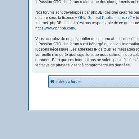
« Passion-GTO - Le forum » alors que des changements ont été
Nos forums sont développés par phpBB (désigné ci-après par « 
déclaré sous la licence «
GNU General Public License v2
» (d
Internet. phpBB Limited n’est pas responsable de ce que nou
https://www.phpbb.com/
.
Vous acceptez de ne pas publier de contenu abusif, obscène, v
« Passion-GTO - Le forum » est hébergé ou les lois internatio
jugeons nécessaire. Les adresses IP de tous les messages so
verrouille n’importe quel sujet lorsque nous estimons que ce
données. Bien que ces informations ne soient pas diffusées 
tentative de piratage visant à compromettre les données.
Index du forum