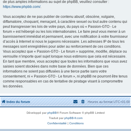
de plus amples informations au sujet de phpBB, veuillez consulter :
https://www.phpbb.com/
.
Vous acceptez de ne pas publier de contenu abusif, obscène, vulgaire,
diffamatoire, choquant, menaçant, à caractère sexuel ou tout autre contenu qui
peut transgresser les lois de votre pays, du pays où « Passion-GTO - Le
forum » est hébergé ou les lois internationales. Le faire peut vous mener à un
bannissement immédiat et permanent, avec une notification à votre fournisseur
d’accès à Internet si nous le jugeons nécessaire. Les adresses IP de tous les
messages sont enregistrées pour aider au renforcement de ces conditions.
Vous acceptez que « Passion-GTO - Le forum » supprime, modifie, déplace ou
verrouille n’importe quel sujet lorsque nous estimons que cela est nécessaire.
En tant que membre, vous acceptez que toutes les informations que vous avez
saisies soient stockées dans notre base de données. Bien que ces
informations ne soient pas diffusées à une tierce partie sans votre
consentement, ni « Passion-GTO - Le forum », ni phpBB ne pourront être tenus
comme responsables en cas de tentative de piratage visant à compromettre
les données.
Index du forum
Heures au format
UTC+01:00
Développé par
phpBB
® Forum Software © phpBB Limited
Traduit par
phpBB-fr.com
Confidentialité
|
Conditions