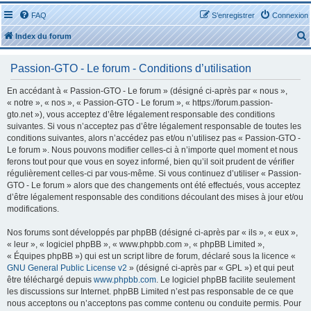
FAQ
S’enregistrer
Connexion
Index du forum
Passion-GTO - Le forum - Conditions d’utilisation
En accédant à « Passion-GTO - Le forum » (désigné ci-après par « nous »,
« notre », « nos », « Passion-GTO - Le forum », « https://forum.passion-
gto.net »), vous acceptez d’être légalement responsable des conditions
r
suivantes. Si vous n’acceptez pas d’être légalement responsable de toutes les
conditions suivantes, alors n’accédez pas et/ou n’utilisez pas « Passion-GTO -
Le forum ». Nous pouvons modifier celles-ci à n’importe quel moment et nous
ferons tout pour que vous en soyez informé, bien qu’il soit prudent de vérifier
régulièrement celles-ci par vous-même. Si vous continuez d’utiliser « Passion-
GTO - Le forum » alors que des changements ont été effectués, vous acceptez
r
d’être légalement responsable des conditions découlant des mises à jour et/ou
modifications.
Nos forums sont développés par phpBB (désigné ci-après par « ils », « eux »,
« leur », « logiciel phpBB », « www.phpbb.com », « phpBB Limited »,
« Équipes phpBB ») qui est un script libre de forum, déclaré sous la licence «
GNU General Public License v2
» (désigné ci-après par « GPL ») et qui peut
être téléchargé depuis
www.phpbb.com
. Le logiciel phpBB facilite seulement
les discussions sur Internet. phpBB Limited n’est pas responsable de ce que
nous acceptons ou n’acceptons pas comme contenu ou conduite permis. Pour