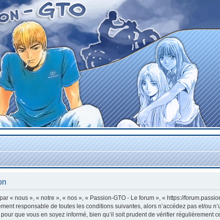
on
r « nous », « notre », « nos », « Passion-GTO - Le forum », « https://forum.passi
lement responsable de toutes les conditions suivantes, alors n’accédez pas et/ou n
 pour que vous en soyez informé, bien qu’il soit prudent de vérifier régulièrement c