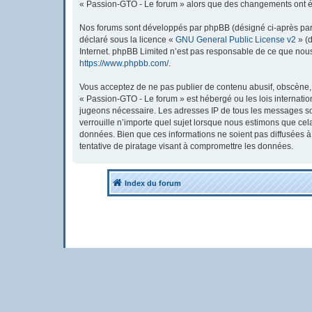
« Passion-GTO - Le forum » alors que des changements ont été
Nos forums sont développés par phpBB (désigné ci-après par « 
déclaré sous la licence «
GNU General Public License v2
» (d
Internet. phpBB Limited n’est pas responsable de ce que nou
https://www.phpbb.com/
.
Vous acceptez de ne pas publier de contenu abusif, obscène, v
« Passion-GTO - Le forum » est hébergé ou les lois internatio
jugeons nécessaire. Les adresses IP de tous les messages so
verrouille n’importe quel sujet lorsque nous estimons que ce
données. Bien que ces informations ne soient pas diffusées 
tentative de piratage visant à compromettre les données.
Index du forum