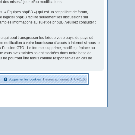
 des mises à jour et/ou modifications.
, « Équipes phpBB ») qui est un script libre de forum,
Le logiciel phpBB facilite seulement les discussions sur
ples informations au sujet de phpBB, veuillez consulter :
u qui peut transgresser les lois de votre pays, du pays où
otification à votre fournisseur d’accès à Internet si nous le
« Passion-GTO - Le forum » supprime, modifie, déplace ou
que vous avez saisies soient stockées dans notre base de
pBB ne pourront être tenus comme responsables en cas de
r
Supprimer les cookies
Heures au format
UTC+01:00