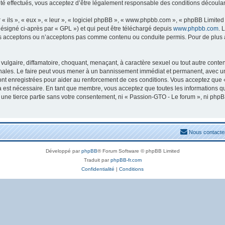
 effectués, vous acceptez d’être légalement responsable des conditions découlant
ils », « eux », « leur », « logiciel phpBB », « www.phpbb.com », « phpBB Limited »
ésigné ci-après par « GPL ») et qui peut être téléchargé depuis
www.phpbb.com
. 
s acceptons ou n’acceptons pas comme contenu ou conduite permis. Pour de plus am
ulgaire, diffamatoire, choquant, menaçant, à caractère sexuel ou tout autre conten
nales. Le faire peut vous mener à un bannissement immédiat et permanent, avec une n
nt enregistrées pour aider au renforcement de ces conditions. Vous acceptez que 
la est nécessaire. En tant que membre, vous acceptez que toutes les informations 
à une tierce partie sans votre consentement, ni « Passion-GTO - Le forum », ni ph
Nous contacte
Développé par
phpBB
® Forum Software © phpBB Limited
Traduit par
phpBB-fr.com
Confidentialité
|
Conditions