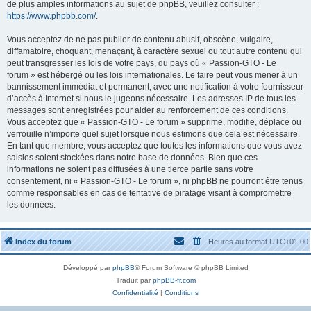
de plus amples informations au sujet de phpBB, veuillez consulter :
https://www.phpbb.com/
.
Vous acceptez de ne pas publier de contenu abusif, obscène, vulgaire,
diffamatoire, choquant, menaçant, à caractère sexuel ou tout autre contenu qui
peut transgresser les lois de votre pays, du pays où « Passion-GTO - Le
forum » est hébergé ou les lois internationales. Le faire peut vous mener à un
bannissement immédiat et permanent, avec une notification à votre fournisseur
d’accès à Internet si nous le jugeons nécessaire. Les adresses IP de tous les
messages sont enregistrées pour aider au renforcement de ces conditions.
Vous acceptez que « Passion-GTO - Le forum » supprime, modifie, déplace ou
verrouille n’importe quel sujet lorsque nous estimons que cela est nécessaire.
En tant que membre, vous acceptez que toutes les informations que vous avez
saisies soient stockées dans notre base de données. Bien que ces
informations ne soient pas diffusées à une tierce partie sans votre
consentement, ni « Passion-GTO - Le forum », ni phpBB ne pourront être tenus
comme responsables en cas de tentative de piratage visant à compromettre
les données.
Index du forum
Heures au format
UTC+01:00
Développé par
phpBB
® Forum Software © phpBB Limited
Traduit par
phpBB-fr.com
Confidentialité
|
Conditions