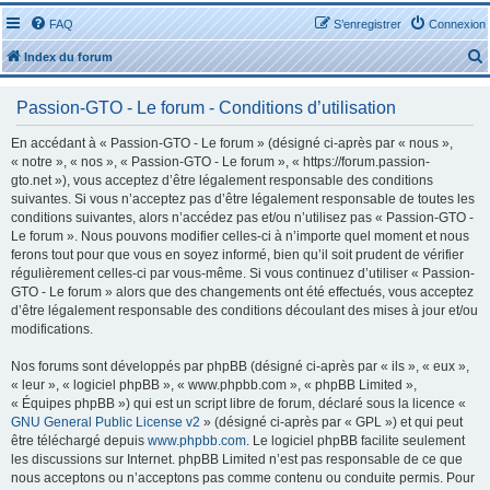
FAQ
S’enregistrer
Connexion
Index du forum
Passion-GTO - Le forum - Conditions d’utilisation
En accédant à « Passion-GTO - Le forum » (désigné ci-après par « nous »,
« notre », « nos », « Passion-GTO - Le forum », « https://forum.passion-
gto.net »), vous acceptez d’être légalement responsable des conditions
r
suivantes. Si vous n’acceptez pas d’être légalement responsable de toutes les
conditions suivantes, alors n’accédez pas et/ou n’utilisez pas « Passion-GTO -
Le forum ». Nous pouvons modifier celles-ci à n’importe quel moment et nous
ferons tout pour que vous en soyez informé, bien qu’il soit prudent de vérifier
régulièrement celles-ci par vous-même. Si vous continuez d’utiliser « Passion-
GTO - Le forum » alors que des changements ont été effectués, vous acceptez
r
d’être légalement responsable des conditions découlant des mises à jour et/ou
modifications.
Nos forums sont développés par phpBB (désigné ci-après par « ils », « eux »,
« leur », « logiciel phpBB », « www.phpbb.com », « phpBB Limited »,
« Équipes phpBB ») qui est un script libre de forum, déclaré sous la licence «
GNU General Public License v2
» (désigné ci-après par « GPL ») et qui peut
être téléchargé depuis
www.phpbb.com
. Le logiciel phpBB facilite seulement
les discussions sur Internet. phpBB Limited n’est pas responsable de ce que
nous acceptons ou n’acceptons pas comme contenu ou conduite permis. Pour