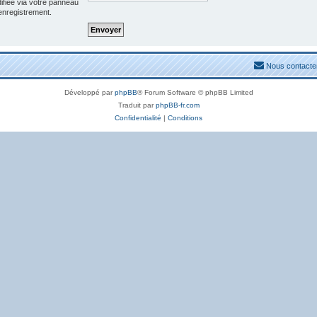
ifiée via votre panneau
 enregistrement.
Nous contacte
Développé par
phpBB
® Forum Software © phpBB Limited
Traduit par
phpBB-fr.com
Confidentialité
|
Conditions