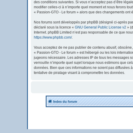
des conditions suivantes. Si vous n’acceptez pas d’être léga
modifier celles-ci à n’importe quel moment et nous ferons tout
« Passion-GTO - Le forum » alors que des changements ont été
Nos forums sont développés par phpBB (désigné ci-après par « 
déclaré sous la licence «
GNU General Public License v2
» (d
Internet. phpBB Limited n’est pas responsable de ce que nou
https://www.phpbb.com/
.
Vous acceptez de ne pas publier de contenu abusif, obscène, v
« Passion-GTO - Le forum » est hébergé ou les lois internatio
jugeons nécessaire. Les adresses IP de tous les messages so
verrouille n’importe quel sujet lorsque nous estimons que ce
données. Bien que ces informations ne soient pas diffusées 
tentative de piratage visant à compromettre les données.
Index du forum