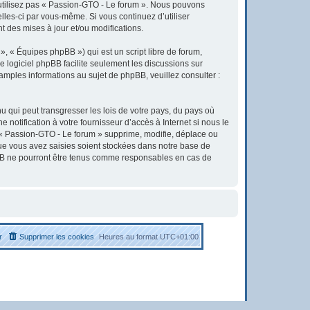
’utilisez pas « Passion-GTO - Le forum ». Nous pouvons
elles-ci par vous-même. Si vous continuez d’utiliser
 des mises à jour et/ou modifications.
, « Équipes phpBB ») qui est un script libre de forum,
Le logiciel phpBB facilite seulement les discussions sur
ples informations au sujet de phpBB, veuillez consulter :
u qui peut transgresser les lois de votre pays, du pays où
otification à votre fournisseur d’accès à Internet si nous le
« Passion-GTO - Le forum » supprime, modifie, déplace ou
que vous avez saisies soient stockées dans notre base de
pBB ne pourront être tenus comme responsables en cas de
r
Supprimer les cookies
Heures au format
UTC+01:00