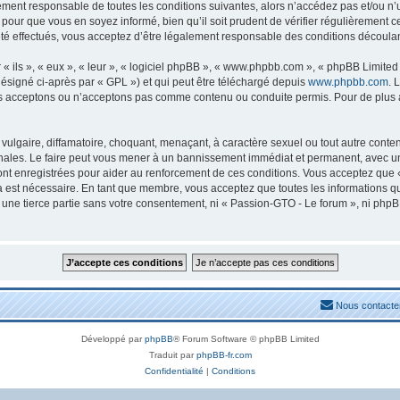
lement responsable de toutes les conditions suivantes, alors n’accédez pas et/ou n
 pour que vous en soyez informé, bien qu’il soit prudent de vérifier régulièrement c
 effectués, vous acceptez d’être légalement responsable des conditions découlant
ils », « eux », « leur », « logiciel phpBB », « www.phpbb.com », « phpBB Limited »
ésigné ci-après par « GPL ») et qui peut être téléchargé depuis
www.phpbb.com
. 
s acceptons ou n’acceptons pas comme contenu ou conduite permis. Pour de plus am
ulgaire, diffamatoire, choquant, menaçant, à caractère sexuel ou tout autre conten
nales. Le faire peut vous mener à un bannissement immédiat et permanent, avec une n
nt enregistrées pour aider au renforcement de ces conditions. Vous acceptez que 
la est nécessaire. En tant que membre, vous acceptez que toutes les informations 
à une tierce partie sans votre consentement, ni « Passion-GTO - Le forum », ni ph
Nous contacte
Développé par
phpBB
® Forum Software © phpBB Limited
Traduit par
phpBB-fr.com
Confidentialité
|
Conditions