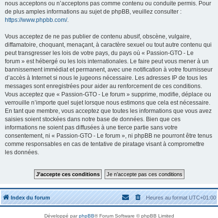
nous acceptons ou n’acceptons pas comme contenu ou conduite permis. Pour
de plus amples informations au sujet de phpBB, veuillez consulter :
https://www.phpbb.com/
.
Vous acceptez de ne pas publier de contenu abusif, obscène, vulgaire,
diffamatoire, choquant, menaçant, à caractère sexuel ou tout autre contenu qui
peut transgresser les lois de votre pays, du pays où « Passion-GTO - Le
forum » est hébergé ou les lois internationales. Le faire peut vous mener à un
bannissement immédiat et permanent, avec une notification à votre fournisseur
d’accès à Internet si nous le jugeons nécessaire. Les adresses IP de tous les
messages sont enregistrées pour aider au renforcement de ces conditions.
Vous acceptez que « Passion-GTO - Le forum » supprime, modifie, déplace ou
verrouille n’importe quel sujet lorsque nous estimons que cela est nécessaire.
En tant que membre, vous acceptez que toutes les informations que vous avez
saisies soient stockées dans notre base de données. Bien que ces
informations ne soient pas diffusées à une tierce partie sans votre
consentement, ni « Passion-GTO - Le forum », ni phpBB ne pourront être tenus
comme responsables en cas de tentative de piratage visant à compromettre
les données.
Index du forum
Heures au format
UTC+01:00
Développé par
phpBB
® Forum Software © phpBB Limited