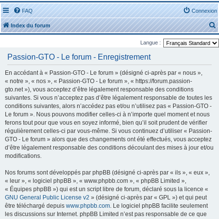
FAQ
Connexion
Index du forum
Langue :
Passion-GTO - Le forum - Enregistrement
En accédant à « Passion-GTO - Le forum » (désigné ci-après par « nous »,
« notre », « nos », « Passion-GTO - Le forum », « https://forum.passion-
r
gto.net »), vous acceptez d’être légalement responsable des conditions
suivantes. Si vous n’acceptez pas d’être légalement responsable de toutes les
conditions suivantes, alors n’accédez pas et/ou n’utilisez pas « Passion-GTO -
Le forum ». Nous pouvons modifier celles-ci à n’importe quel moment et nous
ferons tout pour que vous en soyez informé, bien qu’il soit prudent de vérifier
régulièrement celles-ci par vous-même. Si vous continuez d’utiliser « Passion-
r
GTO - Le forum » alors que des changements ont été effectués, vous acceptez
d’être légalement responsable des conditions découlant des mises à jour et/ou
modifications.
Nos forums sont développés par phpBB (désigné ci-après par « ils », « eux »,
« leur », « logiciel phpBB », « www.phpbb.com », « phpBB Limited »,
« Équipes phpBB ») qui est un script libre de forum, déclaré sous la licence «
GNU General Public License v2
» (désigné ci-après par « GPL ») et qui peut
être téléchargé depuis
www.phpbb.com
. Le logiciel phpBB facilite seulement
les discussions sur Internet. phpBB Limited n’est pas responsable de ce que