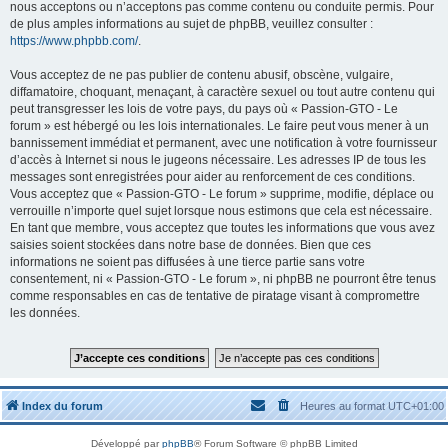
nous acceptons ou n’acceptons pas comme contenu ou conduite permis. Pour
de plus amples informations au sujet de phpBB, veuillez consulter :
https://www.phpbb.com/
.
Vous acceptez de ne pas publier de contenu abusif, obscène, vulgaire,
diffamatoire, choquant, menaçant, à caractère sexuel ou tout autre contenu qui
peut transgresser les lois de votre pays, du pays où « Passion-GTO - Le
forum » est hébergé ou les lois internationales. Le faire peut vous mener à un
bannissement immédiat et permanent, avec une notification à votre fournisseur
d’accès à Internet si nous le jugeons nécessaire. Les adresses IP de tous les
messages sont enregistrées pour aider au renforcement de ces conditions.
Vous acceptez que « Passion-GTO - Le forum » supprime, modifie, déplace ou
verrouille n’importe quel sujet lorsque nous estimons que cela est nécessaire.
En tant que membre, vous acceptez que toutes les informations que vous avez
saisies soient stockées dans notre base de données. Bien que ces
informations ne soient pas diffusées à une tierce partie sans votre
consentement, ni « Passion-GTO - Le forum », ni phpBB ne pourront être tenus
comme responsables en cas de tentative de piratage visant à compromettre
les données.
Index du forum
Heures au format
UTC+01:00
Développé par
phpBB
® Forum Software © phpBB Limited