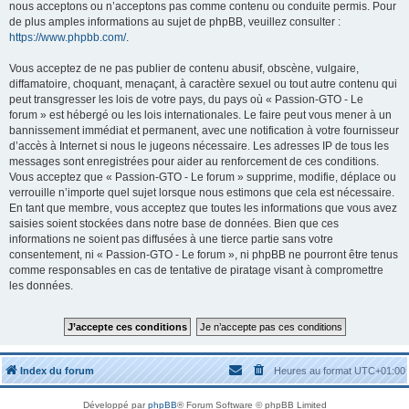
nous acceptons ou n’acceptons pas comme contenu ou conduite permis. Pour
de plus amples informations au sujet de phpBB, veuillez consulter :
https://www.phpbb.com/
.
Vous acceptez de ne pas publier de contenu abusif, obscène, vulgaire,
diffamatoire, choquant, menaçant, à caractère sexuel ou tout autre contenu qui
peut transgresser les lois de votre pays, du pays où « Passion-GTO - Le
forum » est hébergé ou les lois internationales. Le faire peut vous mener à un
bannissement immédiat et permanent, avec une notification à votre fournisseur
d’accès à Internet si nous le jugeons nécessaire. Les adresses IP de tous les
messages sont enregistrées pour aider au renforcement de ces conditions.
Vous acceptez que « Passion-GTO - Le forum » supprime, modifie, déplace ou
verrouille n’importe quel sujet lorsque nous estimons que cela est nécessaire.
En tant que membre, vous acceptez que toutes les informations que vous avez
saisies soient stockées dans notre base de données. Bien que ces
informations ne soient pas diffusées à une tierce partie sans votre
consentement, ni « Passion-GTO - Le forum », ni phpBB ne pourront être tenus
comme responsables en cas de tentative de piratage visant à compromettre
les données.
Index du forum
Heures au format
UTC+01:00
Développé par
phpBB
® Forum Software © phpBB Limited