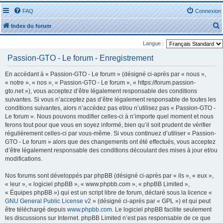
FAQ
Connexion
Index du forum
Langue :
Passion-GTO - Le forum - Enregistrement
En accédant à « Passion-GTO - Le forum » (désigné ci-après par « nous »,
« notre », « nos », « Passion-GTO - Le forum », « https://forum.passion-
r
gto.net »), vous acceptez d’être légalement responsable des conditions
suivantes. Si vous n’acceptez pas d’être légalement responsable de toutes les
conditions suivantes, alors n’accédez pas et/ou n’utilisez pas « Passion-GTO -
Le forum ». Nous pouvons modifier celles-ci à n’importe quel moment et nous
ferons tout pour que vous en soyez informé, bien qu’il soit prudent de vérifier
régulièrement celles-ci par vous-même. Si vous continuez d’utiliser « Passion-
r
GTO - Le forum » alors que des changements ont été effectués, vous acceptez
d’être légalement responsable des conditions découlant des mises à jour et/ou
modifications.
Nos forums sont développés par phpBB (désigné ci-après par « ils », « eux »,
« leur », « logiciel phpBB », « www.phpbb.com », « phpBB Limited »,
« Équipes phpBB ») qui est un script libre de forum, déclaré sous la licence «
GNU General Public License v2
» (désigné ci-après par « GPL ») et qui peut
être téléchargé depuis
www.phpbb.com
. Le logiciel phpBB facilite seulement
les discussions sur Internet. phpBB Limited n’est pas responsable de ce que