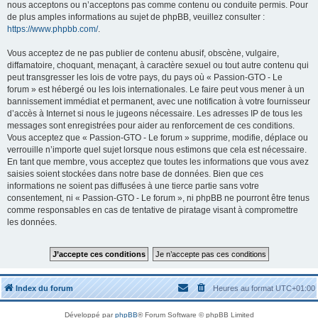
nous acceptons ou n’acceptons pas comme contenu ou conduite permis. Pour
de plus amples informations au sujet de phpBB, veuillez consulter :
https://www.phpbb.com/
.
Vous acceptez de ne pas publier de contenu abusif, obscène, vulgaire,
diffamatoire, choquant, menaçant, à caractère sexuel ou tout autre contenu qui
peut transgresser les lois de votre pays, du pays où « Passion-GTO - Le
forum » est hébergé ou les lois internationales. Le faire peut vous mener à un
bannissement immédiat et permanent, avec une notification à votre fournisseur
d’accès à Internet si nous le jugeons nécessaire. Les adresses IP de tous les
messages sont enregistrées pour aider au renforcement de ces conditions.
Vous acceptez que « Passion-GTO - Le forum » supprime, modifie, déplace ou
verrouille n’importe quel sujet lorsque nous estimons que cela est nécessaire.
En tant que membre, vous acceptez que toutes les informations que vous avez
saisies soient stockées dans notre base de données. Bien que ces
informations ne soient pas diffusées à une tierce partie sans votre
consentement, ni « Passion-GTO - Le forum », ni phpBB ne pourront être tenus
comme responsables en cas de tentative de piratage visant à compromettre
les données.
Index du forum
Heures au format
UTC+01:00
Développé par
phpBB
® Forum Software © phpBB Limited