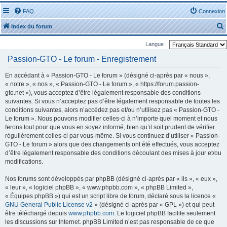
FAQ
Connexion
Index du forum
Langue :
Passion-GTO - Le forum - Enregistrement
En accédant à « Passion-GTO - Le forum » (désigné ci-après par « nous »,
« notre », « nos », « Passion-GTO - Le forum », « https://forum.passion-
r
gto.net »), vous acceptez d’être légalement responsable des conditions
suivantes. Si vous n’acceptez pas d’être légalement responsable de toutes les
conditions suivantes, alors n’accédez pas et/ou n’utilisez pas « Passion-GTO -
Le forum ». Nous pouvons modifier celles-ci à n’importe quel moment et nous
ferons tout pour que vous en soyez informé, bien qu’il soit prudent de vérifier
régulièrement celles-ci par vous-même. Si vous continuez d’utiliser « Passion-
r
GTO - Le forum » alors que des changements ont été effectués, vous acceptez
d’être légalement responsable des conditions découlant des mises à jour et/ou
modifications.
Nos forums sont développés par phpBB (désigné ci-après par « ils », « eux »,
« leur », « logiciel phpBB », « www.phpbb.com », « phpBB Limited »,
« Équipes phpBB ») qui est un script libre de forum, déclaré sous la licence «
GNU General Public License v2
» (désigné ci-après par « GPL ») et qui peut
être téléchargé depuis
www.phpbb.com
. Le logiciel phpBB facilite seulement
les discussions sur Internet. phpBB Limited n’est pas responsable de ce que