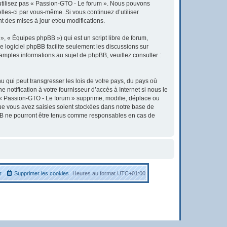
’utilisez pas « Passion-GTO - Le forum ». Nous pouvons
elles-ci par vous-même. Si vous continuez d’utiliser
 des mises à jour et/ou modifications.
, « Équipes phpBB ») qui est un script libre de forum,
Le logiciel phpBB facilite seulement les discussions sur
ples informations au sujet de phpBB, veuillez consulter :
u qui peut transgresser les lois de votre pays, du pays où
otification à votre fournisseur d’accès à Internet si nous le
« Passion-GTO - Le forum » supprime, modifie, déplace ou
que vous avez saisies soient stockées dans notre base de
pBB ne pourront être tenus comme responsables en cas de
r
Supprimer les cookies
Heures au format
UTC+01:00