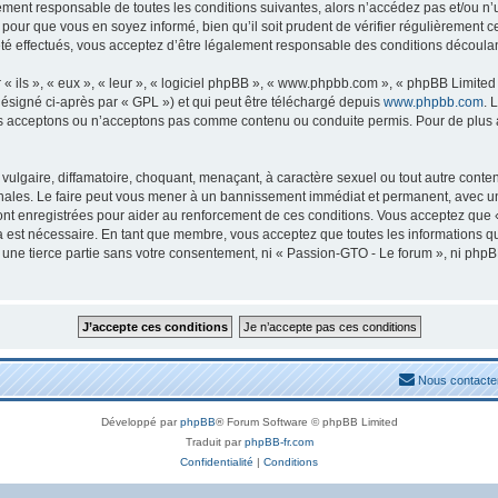
lement responsable de toutes les conditions suivantes, alors n’accédez pas et/ou n
 pour que vous en soyez informé, bien qu’il soit prudent de vérifier régulièrement c
 effectués, vous acceptez d’être légalement responsable des conditions découlant
ils », « eux », « leur », « logiciel phpBB », « www.phpbb.com », « phpBB Limited »
ésigné ci-après par « GPL ») et qui peut être téléchargé depuis
www.phpbb.com
. 
s acceptons ou n’acceptons pas comme contenu ou conduite permis. Pour de plus am
ulgaire, diffamatoire, choquant, menaçant, à caractère sexuel ou tout autre conten
nales. Le faire peut vous mener à un bannissement immédiat et permanent, avec une n
nt enregistrées pour aider au renforcement de ces conditions. Vous acceptez que 
la est nécessaire. En tant que membre, vous acceptez que toutes les informations 
à une tierce partie sans votre consentement, ni « Passion-GTO - Le forum », ni ph
Nous contacte
Développé par
phpBB
® Forum Software © phpBB Limited
Traduit par
phpBB-fr.com
Confidentialité
|
Conditions