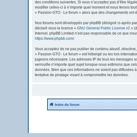
des conditions suivantes. Si vous n’acceptez pas d’être léga
modifier celles-ci à n’importe quel moment et nous ferons tout
« Passion-GTO - Le forum » alors que des changements ont été
Nos forums sont développés par phpBB (désigné ci-après par « 
déclaré sous la licence «
GNU General Public License v2
» (d
Internet. phpBB Limited n’est pas responsable de ce que nou
https://www.phpbb.com/
.
Vous acceptez de ne pas publier de contenu abusif, obscène, v
« Passion-GTO - Le forum » est hébergé ou les lois internatio
jugeons nécessaire. Les adresses IP de tous les messages so
verrouille n’importe quel sujet lorsque nous estimons que ce
données. Bien que ces informations ne soient pas diffusées 
tentative de piratage visant à compromettre les données.
Index du forum