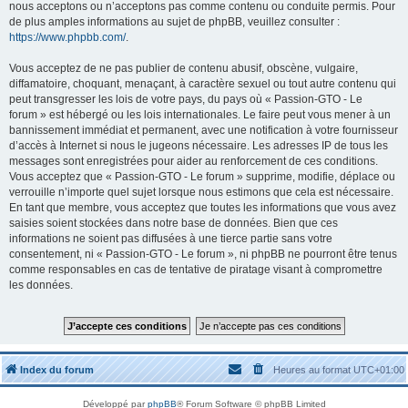
nous acceptons ou n’acceptons pas comme contenu ou conduite permis. Pour
de plus amples informations au sujet de phpBB, veuillez consulter :
https://www.phpbb.com/
.
Vous acceptez de ne pas publier de contenu abusif, obscène, vulgaire,
diffamatoire, choquant, menaçant, à caractère sexuel ou tout autre contenu qui
peut transgresser les lois de votre pays, du pays où « Passion-GTO - Le
forum » est hébergé ou les lois internationales. Le faire peut vous mener à un
bannissement immédiat et permanent, avec une notification à votre fournisseur
d’accès à Internet si nous le jugeons nécessaire. Les adresses IP de tous les
messages sont enregistrées pour aider au renforcement de ces conditions.
Vous acceptez que « Passion-GTO - Le forum » supprime, modifie, déplace ou
verrouille n’importe quel sujet lorsque nous estimons que cela est nécessaire.
En tant que membre, vous acceptez que toutes les informations que vous avez
saisies soient stockées dans notre base de données. Bien que ces
informations ne soient pas diffusées à une tierce partie sans votre
consentement, ni « Passion-GTO - Le forum », ni phpBB ne pourront être tenus
comme responsables en cas de tentative de piratage visant à compromettre
les données.
Index du forum
Heures au format
UTC+01:00
Développé par
phpBB
® Forum Software © phpBB Limited