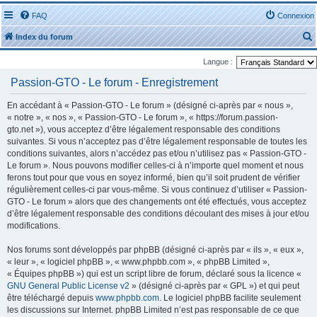
FAQ
Connexion
Index du forum
Langue :
Passion-GTO - Le forum - Enregistrement
En accédant à « Passion-GTO - Le forum » (désigné ci-après par « nous »,
« notre », « nos », « Passion-GTO - Le forum », « https://forum.passion-
r
gto.net »), vous acceptez d’être légalement responsable des conditions
suivantes. Si vous n’acceptez pas d’être légalement responsable de toutes les
conditions suivantes, alors n’accédez pas et/ou n’utilisez pas « Passion-GTO -
Le forum ». Nous pouvons modifier celles-ci à n’importe quel moment et nous
ferons tout pour que vous en soyez informé, bien qu’il soit prudent de vérifier
régulièrement celles-ci par vous-même. Si vous continuez d’utiliser « Passion-
r
GTO - Le forum » alors que des changements ont été effectués, vous acceptez
d’être légalement responsable des conditions découlant des mises à jour et/ou
modifications.
Nos forums sont développés par phpBB (désigné ci-après par « ils », « eux »,
« leur », « logiciel phpBB », « www.phpbb.com », « phpBB Limited »,
« Équipes phpBB ») qui est un script libre de forum, déclaré sous la licence «
GNU General Public License v2
» (désigné ci-après par « GPL ») et qui peut
être téléchargé depuis
www.phpbb.com
. Le logiciel phpBB facilite seulement
les discussions sur Internet. phpBB Limited n’est pas responsable de ce que