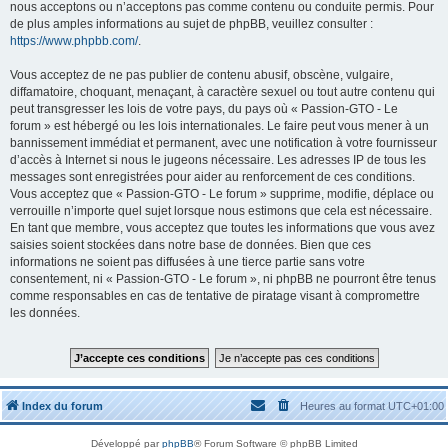
nous acceptons ou n’acceptons pas comme contenu ou conduite permis. Pour
de plus amples informations au sujet de phpBB, veuillez consulter :
https://www.phpbb.com/
.
Vous acceptez de ne pas publier de contenu abusif, obscène, vulgaire,
diffamatoire, choquant, menaçant, à caractère sexuel ou tout autre contenu qui
peut transgresser les lois de votre pays, du pays où « Passion-GTO - Le
forum » est hébergé ou les lois internationales. Le faire peut vous mener à un
bannissement immédiat et permanent, avec une notification à votre fournisseur
d’accès à Internet si nous le jugeons nécessaire. Les adresses IP de tous les
messages sont enregistrées pour aider au renforcement de ces conditions.
Vous acceptez que « Passion-GTO - Le forum » supprime, modifie, déplace ou
verrouille n’importe quel sujet lorsque nous estimons que cela est nécessaire.
En tant que membre, vous acceptez que toutes les informations que vous avez
saisies soient stockées dans notre base de données. Bien que ces
informations ne soient pas diffusées à une tierce partie sans votre
consentement, ni « Passion-GTO - Le forum », ni phpBB ne pourront être tenus
comme responsables en cas de tentative de piratage visant à compromettre
les données.
Index du forum
Heures au format
UTC+01:00
Développé par
phpBB
® Forum Software © phpBB Limited