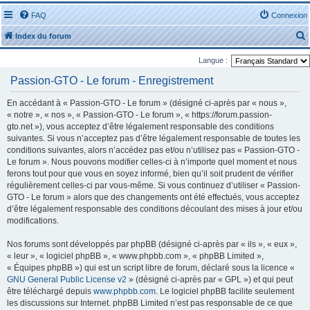
FAQ
Connexion
Index du forum
Langue :
Passion-GTO - Le forum - Enregistrement
En accédant à « Passion-GTO - Le forum » (désigné ci-après par « nous »,
« notre », « nos », « Passion-GTO - Le forum », « https://forum.passion-
r
gto.net »), vous acceptez d’être légalement responsable des conditions
suivantes. Si vous n’acceptez pas d’être légalement responsable de toutes les
conditions suivantes, alors n’accédez pas et/ou n’utilisez pas « Passion-GTO -
Le forum ». Nous pouvons modifier celles-ci à n’importe quel moment et nous
ferons tout pour que vous en soyez informé, bien qu’il soit prudent de vérifier
régulièrement celles-ci par vous-même. Si vous continuez d’utiliser « Passion-
r
GTO - Le forum » alors que des changements ont été effectués, vous acceptez
d’être légalement responsable des conditions découlant des mises à jour et/ou
modifications.
Nos forums sont développés par phpBB (désigné ci-après par « ils », « eux »,
« leur », « logiciel phpBB », « www.phpbb.com », « phpBB Limited »,
« Équipes phpBB ») qui est un script libre de forum, déclaré sous la licence «
GNU General Public License v2
» (désigné ci-après par « GPL ») et qui peut
être téléchargé depuis
www.phpbb.com
. Le logiciel phpBB facilite seulement
les discussions sur Internet. phpBB Limited n’est pas responsable de ce que