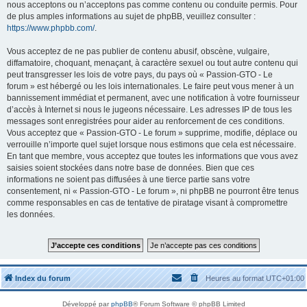
nous acceptons ou n’acceptons pas comme contenu ou conduite permis. Pour
de plus amples informations au sujet de phpBB, veuillez consulter :
https://www.phpbb.com/
.
Vous acceptez de ne pas publier de contenu abusif, obscène, vulgaire,
diffamatoire, choquant, menaçant, à caractère sexuel ou tout autre contenu qui
peut transgresser les lois de votre pays, du pays où « Passion-GTO - Le
forum » est hébergé ou les lois internationales. Le faire peut vous mener à un
bannissement immédiat et permanent, avec une notification à votre fournisseur
d’accès à Internet si nous le jugeons nécessaire. Les adresses IP de tous les
messages sont enregistrées pour aider au renforcement de ces conditions.
Vous acceptez que « Passion-GTO - Le forum » supprime, modifie, déplace ou
verrouille n’importe quel sujet lorsque nous estimons que cela est nécessaire.
En tant que membre, vous acceptez que toutes les informations que vous avez
saisies soient stockées dans notre base de données. Bien que ces
informations ne soient pas diffusées à une tierce partie sans votre
consentement, ni « Passion-GTO - Le forum », ni phpBB ne pourront être tenus
comme responsables en cas de tentative de piratage visant à compromettre
les données.
Index du forum
Heures au format
UTC+01:00
Développé par
phpBB
® Forum Software © phpBB Limited