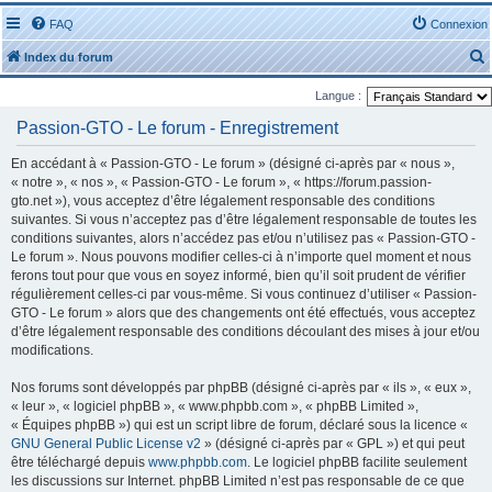
FAQ
Connexion
Index du forum
Langue :
Passion-GTO - Le forum - Enregistrement
En accédant à « Passion-GTO - Le forum » (désigné ci-après par « nous »,
« notre », « nos », « Passion-GTO - Le forum », « https://forum.passion-
r
gto.net »), vous acceptez d’être légalement responsable des conditions
suivantes. Si vous n’acceptez pas d’être légalement responsable de toutes les
conditions suivantes, alors n’accédez pas et/ou n’utilisez pas « Passion-GTO -
Le forum ». Nous pouvons modifier celles-ci à n’importe quel moment et nous
ferons tout pour que vous en soyez informé, bien qu’il soit prudent de vérifier
régulièrement celles-ci par vous-même. Si vous continuez d’utiliser « Passion-
r
GTO - Le forum » alors que des changements ont été effectués, vous acceptez
d’être légalement responsable des conditions découlant des mises à jour et/ou
modifications.
Nos forums sont développés par phpBB (désigné ci-après par « ils », « eux »,
« leur », « logiciel phpBB », « www.phpbb.com », « phpBB Limited »,
« Équipes phpBB ») qui est un script libre de forum, déclaré sous la licence «
GNU General Public License v2
» (désigné ci-après par « GPL ») et qui peut
être téléchargé depuis
www.phpbb.com
. Le logiciel phpBB facilite seulement
les discussions sur Internet. phpBB Limited n’est pas responsable de ce que