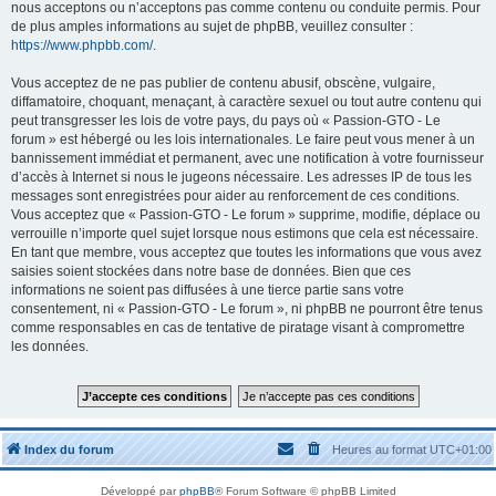
nous acceptons ou n’acceptons pas comme contenu ou conduite permis. Pour
de plus amples informations au sujet de phpBB, veuillez consulter :
https://www.phpbb.com/
.
Vous acceptez de ne pas publier de contenu abusif, obscène, vulgaire,
diffamatoire, choquant, menaçant, à caractère sexuel ou tout autre contenu qui
peut transgresser les lois de votre pays, du pays où « Passion-GTO - Le
forum » est hébergé ou les lois internationales. Le faire peut vous mener à un
bannissement immédiat et permanent, avec une notification à votre fournisseur
d’accès à Internet si nous le jugeons nécessaire. Les adresses IP de tous les
messages sont enregistrées pour aider au renforcement de ces conditions.
Vous acceptez que « Passion-GTO - Le forum » supprime, modifie, déplace ou
verrouille n’importe quel sujet lorsque nous estimons que cela est nécessaire.
En tant que membre, vous acceptez que toutes les informations que vous avez
saisies soient stockées dans notre base de données. Bien que ces
informations ne soient pas diffusées à une tierce partie sans votre
consentement, ni « Passion-GTO - Le forum », ni phpBB ne pourront être tenus
comme responsables en cas de tentative de piratage visant à compromettre
les données.
Index du forum
Heures au format
UTC+01:00
Développé par
phpBB
® Forum Software © phpBB Limited