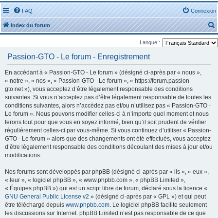
FAQ
Connexion
Index du forum
Langue :
Passion-GTO - Le forum - Enregistrement
En accédant à « Passion-GTO - Le forum » (désigné ci-après par « nous »,
« notre », « nos », « Passion-GTO - Le forum », « https://forum.passion-
r
gto.net »), vous acceptez d’être légalement responsable des conditions
suivantes. Si vous n’acceptez pas d’être légalement responsable de toutes les
conditions suivantes, alors n’accédez pas et/ou n’utilisez pas « Passion-GTO -
Le forum ». Nous pouvons modifier celles-ci à n’importe quel moment et nous
ferons tout pour que vous en soyez informé, bien qu’il soit prudent de vérifier
régulièrement celles-ci par vous-même. Si vous continuez d’utiliser « Passion-
r
GTO - Le forum » alors que des changements ont été effectués, vous acceptez
d’être légalement responsable des conditions découlant des mises à jour et/ou
modifications.
Nos forums sont développés par phpBB (désigné ci-après par « ils », « eux »,
« leur », « logiciel phpBB », « www.phpbb.com », « phpBB Limited »,
« Équipes phpBB ») qui est un script libre de forum, déclaré sous la licence «
GNU General Public License v2
» (désigné ci-après par « GPL ») et qui peut
être téléchargé depuis
www.phpbb.com
. Le logiciel phpBB facilite seulement
les discussions sur Internet. phpBB Limited n’est pas responsable de ce que