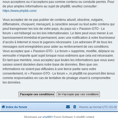
nous acceptons ou n’acceptons pas comme contenu ou conduite permis. Pour
de plus amples informations au sujet de phpBB, veuillez consulter :
https://www.phpbb.com/
.
Vous acceptez de ne pas publier de contenu abusif, obscène, vulgaire,
diffamatoire, choquant, menaçant, à caractère sexuel ou tout autre contenu qui
peut transgresser les lois de votre pays, du pays où « Passion-GTO - Le
forum » est hébergé ou les lois internationales. Le faire peut vous mener à un
bannissement immédiat et permanent, avec une notification à votre fournisseur
d’accès à Internet si nous le jugeons nécessaire. Les adresses IP de tous les
messages sont enregistrées pour aider au renforcement de ces conditions.
Vous acceptez que « Passion-GTO - Le forum » supprime, modifie, déplace ou
verrouille n’importe quel sujet lorsque nous estimons que cela est nécessaire.
En tant que membre, vous acceptez que toutes les informations que vous avez
saisies soient stockées dans notre base de données. Bien que ces
informations ne soient pas diffusées à une tierce partie sans votre
consentement, ni « Passion-GTO - Le forum », ni phpBB ne pourront être tenus
comme responsables en cas de tentative de piratage visant à compromettre
les données.
Index du forum
Heures au format
UTC+01:00
Développé par
phpBB
® Forum Software © phpBB Limited