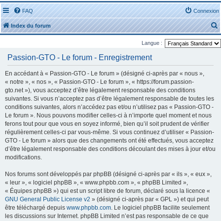
FAQ
Connexion
Index du forum
Langue :
Passion-GTO - Le forum - Enregistrement
En accédant à « Passion-GTO - Le forum » (désigné ci-après par « nous »,
« notre », « nos », « Passion-GTO - Le forum », « https://forum.passion-
r
gto.net »), vous acceptez d’être légalement responsable des conditions
suivantes. Si vous n’acceptez pas d’être légalement responsable de toutes les
conditions suivantes, alors n’accédez pas et/ou n’utilisez pas « Passion-GTO -
Le forum ». Nous pouvons modifier celles-ci à n’importe quel moment et nous
ferons tout pour que vous en soyez informé, bien qu’il soit prudent de vérifier
régulièrement celles-ci par vous-même. Si vous continuez d’utiliser « Passion-
r
GTO - Le forum » alors que des changements ont été effectués, vous acceptez
d’être légalement responsable des conditions découlant des mises à jour et/ou
modifications.
Nos forums sont développés par phpBB (désigné ci-après par « ils », « eux »,
« leur », « logiciel phpBB », « www.phpbb.com », « phpBB Limited »,
« Équipes phpBB ») qui est un script libre de forum, déclaré sous la licence «
GNU General Public License v2
» (désigné ci-après par « GPL ») et qui peut
être téléchargé depuis
www.phpbb.com
. Le logiciel phpBB facilite seulement
les discussions sur Internet. phpBB Limited n’est pas responsable de ce que