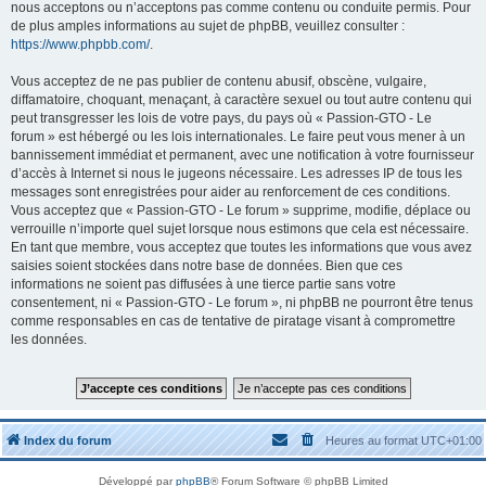
nous acceptons ou n’acceptons pas comme contenu ou conduite permis. Pour
de plus amples informations au sujet de phpBB, veuillez consulter :
https://www.phpbb.com/
.
Vous acceptez de ne pas publier de contenu abusif, obscène, vulgaire,
diffamatoire, choquant, menaçant, à caractère sexuel ou tout autre contenu qui
peut transgresser les lois de votre pays, du pays où « Passion-GTO - Le
forum » est hébergé ou les lois internationales. Le faire peut vous mener à un
bannissement immédiat et permanent, avec une notification à votre fournisseur
d’accès à Internet si nous le jugeons nécessaire. Les adresses IP de tous les
messages sont enregistrées pour aider au renforcement de ces conditions.
Vous acceptez que « Passion-GTO - Le forum » supprime, modifie, déplace ou
verrouille n’importe quel sujet lorsque nous estimons que cela est nécessaire.
En tant que membre, vous acceptez que toutes les informations que vous avez
saisies soient stockées dans notre base de données. Bien que ces
informations ne soient pas diffusées à une tierce partie sans votre
consentement, ni « Passion-GTO - Le forum », ni phpBB ne pourront être tenus
comme responsables en cas de tentative de piratage visant à compromettre
les données.
Index du forum
Heures au format
UTC+01:00
Développé par
phpBB
® Forum Software © phpBB Limited