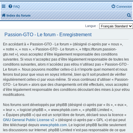
FAQ
Connexion
Index du forum
Langue :
Passion-GTO - Le forum - Enregistrement
En accédant à « Passion-GTO - Le forum » (désigné ci-après par « nous »,
« notre », « nos », « Passion-GTO - Le forum », « https://forum.passion-
r
gto.net »), vous acceptez d’être légalement responsable des conditions
suivantes. Si vous n’acceptez pas d’être légalement responsable de toutes les
conditions suivantes, alors n’accédez pas et/ou n’utilisez pas « Passion-GTO -
Le forum ». Nous pouvons modifier celles-ci à n’importe quel moment et nous
ferons tout pour que vous en soyez informé, bien qu’il soit prudent de vérifier
régulièrement celles-ci par vous-même. Si vous continuez d’utiliser « Passion-
r
GTO - Le forum » alors que des changements ont été effectués, vous acceptez
d’être légalement responsable des conditions découlant des mises à jour et/ou
modifications.
Nos forums sont développés par phpBB (désigné ci-après par « ils », « eux »,
« leur », « logiciel phpBB », « www.phpbb.com », « phpBB Limited »,
« Équipes phpBB ») qui est un script libre de forum, déclaré sous la licence «
GNU General Public License v2
» (désigné ci-après par « GPL ») et qui peut
être téléchargé depuis
www.phpbb.com
. Le logiciel phpBB facilite seulement
les discussions sur Internet. phpBB Limited n’est pas responsable de ce que