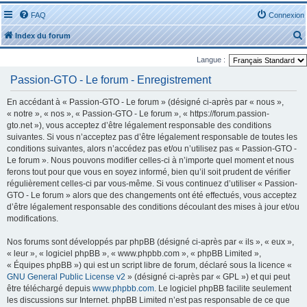
FAQ
Connexion
Index du forum
Langue :
Passion-GTO - Le forum - Enregistrement
En accédant à « Passion-GTO - Le forum » (désigné ci-après par « nous »,
« notre », « nos », « Passion-GTO - Le forum », « https://forum.passion-
r
gto.net »), vous acceptez d’être légalement responsable des conditions
suivantes. Si vous n’acceptez pas d’être légalement responsable de toutes les
conditions suivantes, alors n’accédez pas et/ou n’utilisez pas « Passion-GTO -
Le forum ». Nous pouvons modifier celles-ci à n’importe quel moment et nous
ferons tout pour que vous en soyez informé, bien qu’il soit prudent de vérifier
régulièrement celles-ci par vous-même. Si vous continuez d’utiliser « Passion-
r
GTO - Le forum » alors que des changements ont été effectués, vous acceptez
d’être légalement responsable des conditions découlant des mises à jour et/ou
modifications.
Nos forums sont développés par phpBB (désigné ci-après par « ils », « eux »,
« leur », « logiciel phpBB », « www.phpbb.com », « phpBB Limited »,
« Équipes phpBB ») qui est un script libre de forum, déclaré sous la licence «
GNU General Public License v2
» (désigné ci-après par « GPL ») et qui peut
être téléchargé depuis
www.phpbb.com
. Le logiciel phpBB facilite seulement
les discussions sur Internet. phpBB Limited n’est pas responsable de ce que