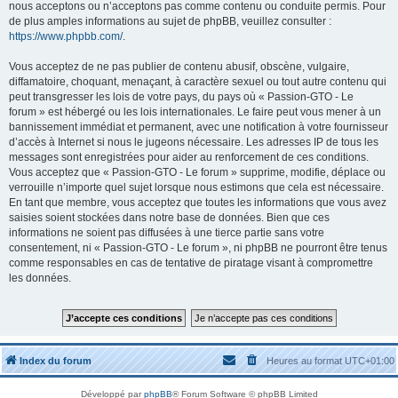
nous acceptons ou n’acceptons pas comme contenu ou conduite permis. Pour
de plus amples informations au sujet de phpBB, veuillez consulter :
https://www.phpbb.com/
.
Vous acceptez de ne pas publier de contenu abusif, obscène, vulgaire,
diffamatoire, choquant, menaçant, à caractère sexuel ou tout autre contenu qui
peut transgresser les lois de votre pays, du pays où « Passion-GTO - Le
forum » est hébergé ou les lois internationales. Le faire peut vous mener à un
bannissement immédiat et permanent, avec une notification à votre fournisseur
d’accès à Internet si nous le jugeons nécessaire. Les adresses IP de tous les
messages sont enregistrées pour aider au renforcement de ces conditions.
Vous acceptez que « Passion-GTO - Le forum » supprime, modifie, déplace ou
verrouille n’importe quel sujet lorsque nous estimons que cela est nécessaire.
En tant que membre, vous acceptez que toutes les informations que vous avez
saisies soient stockées dans notre base de données. Bien que ces
informations ne soient pas diffusées à une tierce partie sans votre
consentement, ni « Passion-GTO - Le forum », ni phpBB ne pourront être tenus
comme responsables en cas de tentative de piratage visant à compromettre
les données.
Index du forum
Heures au format
UTC+01:00
Développé par
phpBB
® Forum Software © phpBB Limited