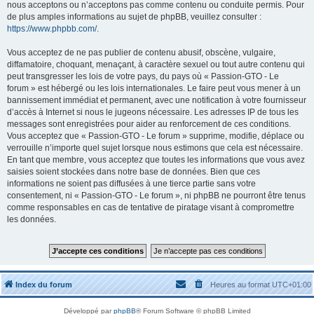
nous acceptons ou n’acceptons pas comme contenu ou conduite permis. Pour
de plus amples informations au sujet de phpBB, veuillez consulter :
https://www.phpbb.com/
.
Vous acceptez de ne pas publier de contenu abusif, obscène, vulgaire,
diffamatoire, choquant, menaçant, à caractère sexuel ou tout autre contenu qui
peut transgresser les lois de votre pays, du pays où « Passion-GTO - Le
forum » est hébergé ou les lois internationales. Le faire peut vous mener à un
bannissement immédiat et permanent, avec une notification à votre fournisseur
d’accès à Internet si nous le jugeons nécessaire. Les adresses IP de tous les
messages sont enregistrées pour aider au renforcement de ces conditions.
Vous acceptez que « Passion-GTO - Le forum » supprime, modifie, déplace ou
verrouille n’importe quel sujet lorsque nous estimons que cela est nécessaire.
En tant que membre, vous acceptez que toutes les informations que vous avez
saisies soient stockées dans notre base de données. Bien que ces
informations ne soient pas diffusées à une tierce partie sans votre
consentement, ni « Passion-GTO - Le forum », ni phpBB ne pourront être tenus
comme responsables en cas de tentative de piratage visant à compromettre
les données.
Index du forum
Heures au format
UTC+01:00
Développé par
phpBB
® Forum Software © phpBB Limited