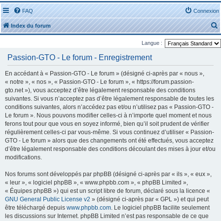
FAQ
Connexion
Index du forum
Langue :
Passion-GTO - Le forum - Enregistrement
En accédant à « Passion-GTO - Le forum » (désigné ci-après par « nous »,
« notre », « nos », « Passion-GTO - Le forum », « https://forum.passion-
r
gto.net »), vous acceptez d’être légalement responsable des conditions
suivantes. Si vous n’acceptez pas d’être légalement responsable de toutes les
conditions suivantes, alors n’accédez pas et/ou n’utilisez pas « Passion-GTO -
Le forum ». Nous pouvons modifier celles-ci à n’importe quel moment et nous
ferons tout pour que vous en soyez informé, bien qu’il soit prudent de vérifier
régulièrement celles-ci par vous-même. Si vous continuez d’utiliser « Passion-
r
GTO - Le forum » alors que des changements ont été effectués, vous acceptez
d’être légalement responsable des conditions découlant des mises à jour et/ou
modifications.
Nos forums sont développés par phpBB (désigné ci-après par « ils », « eux »,
« leur », « logiciel phpBB », « www.phpbb.com », « phpBB Limited »,
« Équipes phpBB ») qui est un script libre de forum, déclaré sous la licence «
GNU General Public License v2
» (désigné ci-après par « GPL ») et qui peut
être téléchargé depuis
www.phpbb.com
. Le logiciel phpBB facilite seulement
les discussions sur Internet. phpBB Limited n’est pas responsable de ce que