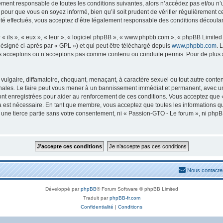
lement responsable de toutes les conditions suivantes, alors n’accédez pas et/ou n
 pour que vous en soyez informé, bien qu’il soit prudent de vérifier régulièrement c
 effectués, vous acceptez d’être légalement responsable des conditions découlant
ils », « eux », « leur », « logiciel phpBB », « www.phpbb.com », « phpBB Limited »
ésigné ci-après par « GPL ») et qui peut être téléchargé depuis
www.phpbb.com
. 
s acceptons ou n’acceptons pas comme contenu ou conduite permis. Pour de plus am
ulgaire, diffamatoire, choquant, menaçant, à caractère sexuel ou tout autre conten
nales. Le faire peut vous mener à un bannissement immédiat et permanent, avec une n
nt enregistrées pour aider au renforcement de ces conditions. Vous acceptez que 
la est nécessaire. En tant que membre, vous acceptez que toutes les informations 
à une tierce partie sans votre consentement, ni « Passion-GTO - Le forum », ni ph
Nous contacte
Développé par
phpBB
® Forum Software © phpBB Limited
Traduit par
phpBB-fr.com
Confidentialité
|
Conditions