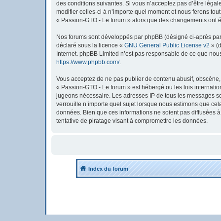
des conditions suivantes. Si vous n’acceptez pas d’être léga
modifier celles-ci à n’importe quel moment et nous ferons tout
« Passion-GTO - Le forum » alors que des changements ont été
Nos forums sont développés par phpBB (désigné ci-après par « 
déclaré sous la licence «
GNU General Public License v2
» (d
Internet. phpBB Limited n’est pas responsable de ce que nou
https://www.phpbb.com/
.
Vous acceptez de ne pas publier de contenu abusif, obscène, v
« Passion-GTO - Le forum » est hébergé ou les lois internatio
jugeons nécessaire. Les adresses IP de tous les messages so
verrouille n’importe quel sujet lorsque nous estimons que ce
données. Bien que ces informations ne soient pas diffusées 
tentative de piratage visant à compromettre les données.
Index du forum