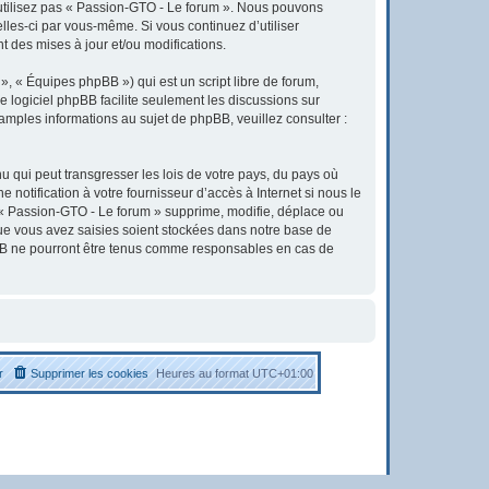
’utilisez pas « Passion-GTO - Le forum ». Nous pouvons
elles-ci par vous-même. Si vous continuez d’utiliser
 des mises à jour et/ou modifications.
, « Équipes phpBB ») qui est un script libre de forum,
Le logiciel phpBB facilite seulement les discussions sur
ples informations au sujet de phpBB, veuillez consulter :
u qui peut transgresser les lois de votre pays, du pays où
otification à votre fournisseur d’accès à Internet si nous le
« Passion-GTO - Le forum » supprime, modifie, déplace ou
que vous avez saisies soient stockées dans notre base de
pBB ne pourront être tenus comme responsables en cas de
r
Supprimer les cookies
Heures au format
UTC+01:00