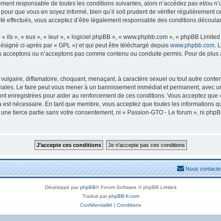
lement responsable de toutes les conditions suivantes, alors n’accédez pas et/ou n
 pour que vous en soyez informé, bien qu’il soit prudent de vérifier régulièrement c
 effectués, vous acceptez d’être légalement responsable des conditions découlant
ils », « eux », « leur », « logiciel phpBB », « www.phpbb.com », « phpBB Limited »
ésigné ci-après par « GPL ») et qui peut être téléchargé depuis
www.phpbb.com
. 
s acceptons ou n’acceptons pas comme contenu ou conduite permis. Pour de plus am
ulgaire, diffamatoire, choquant, menaçant, à caractère sexuel ou tout autre conten
nales. Le faire peut vous mener à un bannissement immédiat et permanent, avec une n
nt enregistrées pour aider au renforcement de ces conditions. Vous acceptez que 
la est nécessaire. En tant que membre, vous acceptez que toutes les informations 
à une tierce partie sans votre consentement, ni « Passion-GTO - Le forum », ni ph
Nous contacte
Développé par
phpBB
® Forum Software © phpBB Limited
Traduit par
phpBB-fr.com
Confidentialité
|
Conditions