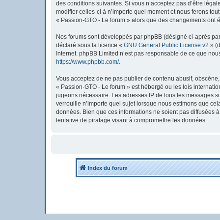
des conditions suivantes. Si vous n’acceptez pas d’être léga
modifier celles-ci à n’importe quel moment et nous ferons tout
« Passion-GTO - Le forum » alors que des changements ont été
Nos forums sont développés par phpBB (désigné ci-après par « 
déclaré sous la licence «
GNU General Public License v2
» (d
Internet. phpBB Limited n’est pas responsable de ce que nou
https://www.phpbb.com/
.
Vous acceptez de ne pas publier de contenu abusif, obscène, v
« Passion-GTO - Le forum » est hébergé ou les lois internatio
jugeons nécessaire. Les adresses IP de tous les messages so
verrouille n’importe quel sujet lorsque nous estimons que ce
données. Bien que ces informations ne soient pas diffusées 
tentative de piratage visant à compromettre les données.
Index du forum