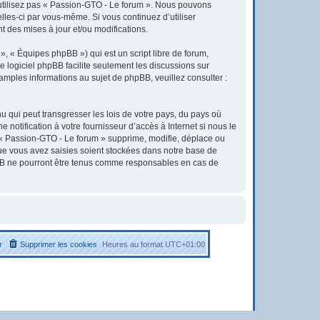
’utilisez pas « Passion-GTO - Le forum ». Nous pouvons
elles-ci par vous-même. Si vous continuez d’utiliser
 des mises à jour et/ou modifications.
, « Équipes phpBB ») qui est un script libre de forum,
Le logiciel phpBB facilite seulement les discussions sur
ples informations au sujet de phpBB, veuillez consulter :
u qui peut transgresser les lois de votre pays, du pays où
otification à votre fournisseur d’accès à Internet si nous le
« Passion-GTO - Le forum » supprime, modifie, déplace ou
que vous avez saisies soient stockées dans notre base de
pBB ne pourront être tenus comme responsables en cas de
r
Supprimer les cookies
Heures au format
UTC+01:00