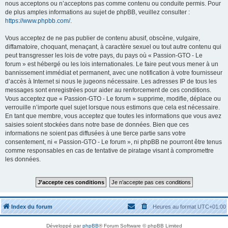
nous acceptons ou n’acceptons pas comme contenu ou conduite permis. Pour
de plus amples informations au sujet de phpBB, veuillez consulter :
https://www.phpbb.com/
.
Vous acceptez de ne pas publier de contenu abusif, obscène, vulgaire,
diffamatoire, choquant, menaçant, à caractère sexuel ou tout autre contenu qui
peut transgresser les lois de votre pays, du pays où « Passion-GTO - Le
forum » est hébergé ou les lois internationales. Le faire peut vous mener à un
bannissement immédiat et permanent, avec une notification à votre fournisseur
d’accès à Internet si nous le jugeons nécessaire. Les adresses IP de tous les
messages sont enregistrées pour aider au renforcement de ces conditions.
Vous acceptez que « Passion-GTO - Le forum » supprime, modifie, déplace ou
verrouille n’importe quel sujet lorsque nous estimons que cela est nécessaire.
En tant que membre, vous acceptez que toutes les informations que vous avez
saisies soient stockées dans notre base de données. Bien que ces
informations ne soient pas diffusées à une tierce partie sans votre
consentement, ni « Passion-GTO - Le forum », ni phpBB ne pourront être tenus
comme responsables en cas de tentative de piratage visant à compromettre
les données.
Index du forum
Heures au format
UTC+01:00
Développé par
phpBB
® Forum Software © phpBB Limited