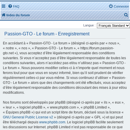
FAQ
Connexion
Index du forum
Langue :
Passion-GTO - Le forum - Enregistrement
En accédant à « Passion-GTO - Le forum » (désigné ci-après par « nous »,
« notre », « nos », « Passion-GTO - Le forum », « https://forum.passion-
r
gto.net »), vous acceptez d’être légalement responsable des conditions
suivantes. Si vous n’acceptez pas d’être légalement responsable de toutes les
conditions suivantes, alors n’accédez pas et/ou n’utilisez pas « Passion-GTO -
Le forum ». Nous pouvons modifier celles-ci à n’importe quel moment et nous
ferons tout pour que vous en soyez informé, bien qu’il soit prudent de vérifier
régulièrement celles-ci par vous-même. Si vous continuez d’utiliser « Passion-
r
GTO - Le forum » alors que des changements ont été effectués, vous acceptez
d’être légalement responsable des conditions découlant des mises à jour et/ou
modifications.
Nos forums sont développés par phpBB (désigné ci-après par « ils », « eux »,
« leur », « logiciel phpBB », « www.phpbb.com », « phpBB Limited »,
« Équipes phpBB ») qui est un script libre de forum, déclaré sous la licence «
GNU General Public License v2
» (désigné ci-après par « GPL ») et qui peut
être téléchargé depuis
www.phpbb.com
. Le logiciel phpBB facilite seulement
les discussions sur Internet. phpBB Limited n’est pas responsable de ce que