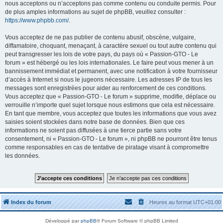
nous acceptons ou n’acceptons pas comme contenu ou conduite permis. Pour
de plus amples informations au sujet de phpBB, veuillez consulter :
https://www.phpbb.com/
.
Vous acceptez de ne pas publier de contenu abusif, obscène, vulgaire,
diffamatoire, choquant, menaçant, à caractère sexuel ou tout autre contenu qui
peut transgresser les lois de votre pays, du pays où « Passion-GTO - Le
forum » est hébergé ou les lois internationales. Le faire peut vous mener à un
bannissement immédiat et permanent, avec une notification à votre fournisseur
d’accès à Internet si nous le jugeons nécessaire. Les adresses IP de tous les
messages sont enregistrées pour aider au renforcement de ces conditions.
Vous acceptez que « Passion-GTO - Le forum » supprime, modifie, déplace ou
verrouille n’importe quel sujet lorsque nous estimons que cela est nécessaire.
En tant que membre, vous acceptez que toutes les informations que vous avez
saisies soient stockées dans notre base de données. Bien que ces
informations ne soient pas diffusées à une tierce partie sans votre
consentement, ni « Passion-GTO - Le forum », ni phpBB ne pourront être tenus
comme responsables en cas de tentative de piratage visant à compromettre
les données.
Index du forum
Heures au format
UTC+01:00
Développé par
phpBB
® Forum Software © phpBB Limited