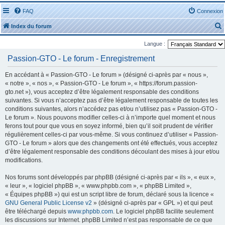
FAQ
Connexion
Index du forum
Langue :
Passion-GTO - Le forum - Enregistrement
En accédant à « Passion-GTO - Le forum » (désigné ci-après par « nous »,
« notre », « nos », « Passion-GTO - Le forum », « https://forum.passion-
r
gto.net »), vous acceptez d’être légalement responsable des conditions
suivantes. Si vous n’acceptez pas d’être légalement responsable de toutes les
conditions suivantes, alors n’accédez pas et/ou n’utilisez pas « Passion-GTO -
Le forum ». Nous pouvons modifier celles-ci à n’importe quel moment et nous
ferons tout pour que vous en soyez informé, bien qu’il soit prudent de vérifier
régulièrement celles-ci par vous-même. Si vous continuez d’utiliser « Passion-
r
GTO - Le forum » alors que des changements ont été effectués, vous acceptez
d’être légalement responsable des conditions découlant des mises à jour et/ou
modifications.
Nos forums sont développés par phpBB (désigné ci-après par « ils », « eux »,
« leur », « logiciel phpBB », « www.phpbb.com », « phpBB Limited »,
« Équipes phpBB ») qui est un script libre de forum, déclaré sous la licence «
GNU General Public License v2
» (désigné ci-après par « GPL ») et qui peut
être téléchargé depuis
www.phpbb.com
. Le logiciel phpBB facilite seulement
les discussions sur Internet. phpBB Limited n’est pas responsable de ce que