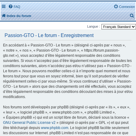
FAQ
Connexion
Index du forum
Langue :
Passion-GTO - Le forum - Enregistrement
En accédant à « Passion-GTO - Le forum » (désigné ci-après par « nous »,
« notre », « nos », « Passion-GTO - Le forum », « https://forum.passion-
r
gto.net »), vous acceptez d’être légalement responsable des conditions
suivantes. Si vous n’acceptez pas d’être légalement responsable de toutes les
conditions suivantes, alors n’accédez pas et/ou n’utilisez pas « Passion-GTO -
Le forum ». Nous pouvons modifier celles-ci à n’importe quel moment et nous
ferons tout pour que vous en soyez informé, bien qu’il soit prudent de vérifier
régulièrement celles-ci par vous-même. Si vous continuez d’utiliser « Passion-
r
GTO - Le forum » alors que des changements ont été effectués, vous acceptez
d’être légalement responsable des conditions découlant des mises à jour et/ou
modifications.
Nos forums sont développés par phpBB (désigné ci-après par « ils », « eux »,
« leur », « logiciel phpBB », « www.phpbb.com », « phpBB Limited »,
« Équipes phpBB ») qui est un script libre de forum, déclaré sous la licence «
GNU General Public License v2
» (désigné ci-après par « GPL ») et qui peut
être téléchargé depuis
www.phpbb.com
. Le logiciel phpBB facilite seulement
les discussions sur Internet. phpBB Limited n’est pas responsable de ce que