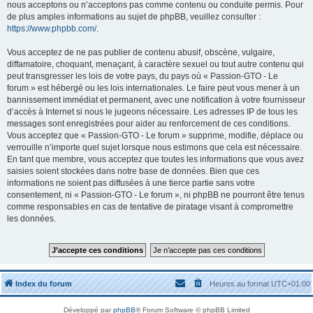
nous acceptons ou n’acceptons pas comme contenu ou conduite permis. Pour
de plus amples informations au sujet de phpBB, veuillez consulter :
https://www.phpbb.com/
.
Vous acceptez de ne pas publier de contenu abusif, obscène, vulgaire,
diffamatoire, choquant, menaçant, à caractère sexuel ou tout autre contenu qui
peut transgresser les lois de votre pays, du pays où « Passion-GTO - Le
forum » est hébergé ou les lois internationales. Le faire peut vous mener à un
bannissement immédiat et permanent, avec une notification à votre fournisseur
d’accès à Internet si nous le jugeons nécessaire. Les adresses IP de tous les
messages sont enregistrées pour aider au renforcement de ces conditions.
Vous acceptez que « Passion-GTO - Le forum » supprime, modifie, déplace ou
verrouille n’importe quel sujet lorsque nous estimons que cela est nécessaire.
En tant que membre, vous acceptez que toutes les informations que vous avez
saisies soient stockées dans notre base de données. Bien que ces
informations ne soient pas diffusées à une tierce partie sans votre
consentement, ni « Passion-GTO - Le forum », ni phpBB ne pourront être tenus
comme responsables en cas de tentative de piratage visant à compromettre
les données.
Index du forum
Heures au format
UTC+01:00
Développé par
phpBB
® Forum Software © phpBB Limited