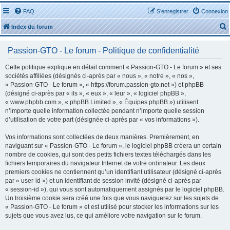
FAQ
S’enregistrer
Connexion
Index du forum
Passion-GTO - Le forum - Politique de confidentialité
Cette politique explique en détail comment « Passion-GTO - Le forum » et ses
sociétés affiliées (désignés ci-après par « nous », « notre », « nos »,
« Passion-GTO - Le forum », « https://forum.passion-gto.net ») et phpBB
r
(désigné ci-après par « ils », « eux », « leur », « logiciel phpBB »,
« www.phpbb.com », « phpBB Limited », « Équipes phpBB ») utilisent
n’importe quelle information collectée pendant n’importe quelle session
d’utilisation de votre part (désignée ci-après par « vos informations »).
Vos informations sont collectées de deux manières. Premièrement, en
r
naviguant sur « Passion-GTO - Le forum », le logiciel phpBB créera un certain
nombre de cookies, qui sont des petits fichiers textes téléchargés dans les
fichiers temporaires du navigateur Internet de votre ordinateur. Les deux
premiers cookies ne contiennent qu’un identifiant utilisateur (désigné ci-après
par « user-id ») et un identifiant de session invité (désigné ci-après par
« session-id »), qui vous sont automatiquement assignés par le logiciel phpBB.
Un troisième cookie sera créé une fois que vous naviguerez sur les sujets de
« Passion-GTO - Le forum » et est utilisé pour stocker les informations sur les
sujets que vous avez lus, ce qui améliore votre navigation sur le forum.