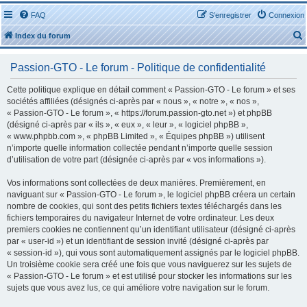
FAQ
S’enregistrer
Connexion
Index du forum
Passion-GTO - Le forum - Politique de confidentialité
Cette politique explique en détail comment « Passion-GTO - Le forum » et ses
sociétés affiliées (désignés ci-après par « nous », « notre », « nos »,
« Passion-GTO - Le forum », « https://forum.passion-gto.net ») et phpBB
r
(désigné ci-après par « ils », « eux », « leur », « logiciel phpBB »,
« www.phpbb.com », « phpBB Limited », « Équipes phpBB ») utilisent
n’importe quelle information collectée pendant n’importe quelle session
d’utilisation de votre part (désignée ci-après par « vos informations »).
Vos informations sont collectées de deux manières. Premièrement, en
r
naviguant sur « Passion-GTO - Le forum », le logiciel phpBB créera un certain
nombre de cookies, qui sont des petits fichiers textes téléchargés dans les
fichiers temporaires du navigateur Internet de votre ordinateur. Les deux
premiers cookies ne contiennent qu’un identifiant utilisateur (désigné ci-après
par « user-id ») et un identifiant de session invité (désigné ci-après par
« session-id »), qui vous sont automatiquement assignés par le logiciel phpBB.
Un troisième cookie sera créé une fois que vous naviguerez sur les sujets de
« Passion-GTO - Le forum » et est utilisé pour stocker les informations sur les
sujets que vous avez lus, ce qui améliore votre navigation sur le forum.