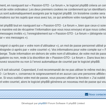
nt, en naviguant sur « Passion-GTO - Le forum », le logiciel phpBB créera un certa
t de votre ordinateur. Les deux premiers cookies ne contiennent qu’un identifiant uti
vous sont automatiquement assignés par le logiciel phpBB. Un troisième cookie sera
rmations sur les sujets que vous avez lus, ce qui améliore votre navigation sur le fo
el phpBB tout en naviguant sur « Passion-GTO - Le forum », bien que ceux-ci soien
manière est de récupérer l’information que vous nous envoyez et que nous collectons
« messages invités »), l’enregistrement sur « Passion-GTO - Le forum » (désignée 
par « vos messages »).
igné ci-après par « votre nom d’utilisateur »), un mot de passe personnel utilisé 
désignée ci-après par « votre courriel »). Vos informations pour votre compte sur «
erge. Toute information en-dehors de votre nom d’utilisateur, de votre mot de pass
igatoire ou non, reste à la discrétion de « Passion-GTO - Le forum ». Dans tous les
ouvez souscrire ou non à l’envoi automatique de courriel par le logiciel phpBB.
il soit sécurisé. Cependant, il est recommandé de ne pas utiliser le même mot de pa
 - Le forum », conservez-le soigneusement et en aucun cas une personne affiliée
 Si vous oubliez votre mot de passe, vous pouvez utiliser la fonction « J’ai oubli
et votre courriel, alors le logiciel phpBB générera un nouveau mot de passe qui vo
Nous contacte
Développé par
phpBB
® Forum Software © phpBB Limited