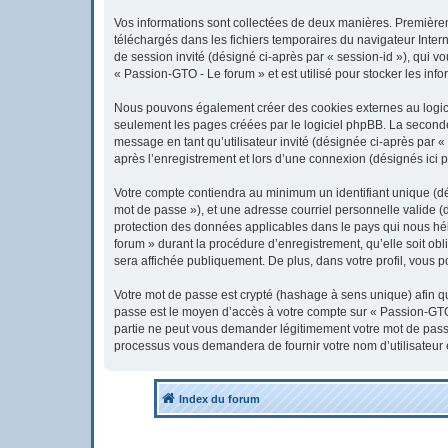
Vos informations sont collectées de deux manières. Premièreme
téléchargés dans les fichiers temporaires du navigateur Interne
de session invité (désigné ci-après par « session-id »), qui 
« Passion-GTO - Le forum » et est utilisé pour stocker les info
Nous pouvons également créer des cookies externes au logici
seulement les pages créées par le logiciel phpBB. La seconde 
message en tant qu’utilisateur invité (désignée ci-après par 
après l’enregistrement et lors d’une connexion (désignés ici 
Votre compte contiendra au minimum un identifiant unique (dés
mot de passe »), et une adresse courriel personnelle valide (
protection des données applicables dans le pays qui nous héb
forum » durant la procédure d’enregistrement, qu’elle soit obl
sera affichée publiquement. De plus, dans votre profil, vous p
Votre mot de passe est crypté (hashage à sens unique) afin qu’
passe est le moyen d’accès à votre compte sur « Passion-GTO
partie ne peut vous demander légitimement votre mot de passe.
processus vous demandera de fournir votre nom d’utilisateur 
Index du forum