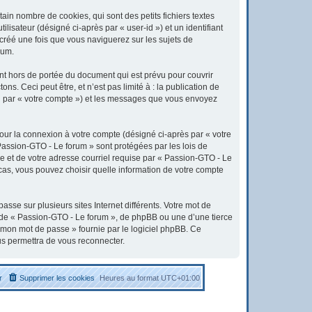
in nombre de cookies, qui sont des petits fichiers textes
lisateur (désigné ci-après par « user-id ») et un identifiant
 créé une fois que vous naviguerez sur les sujets de
rum.
t hors de portée du document qui est prévu pour couvrir
. Ceci peut être, et n’est pas limité à : la publication de
ici par « votre compte ») et les messages que vous envoyez
pour la connexion à votre compte (désigné ci-après par « votre
 Passion-GTO - Le forum » sont protégées par les lois de
e et de votre adresse courriel requise par « Passion-GTO - Le
 cas, vous pouvez choisir quelle information de votre compte
sse sur plusieurs sites Internet différents. Votre mot de
 de « Passion-GTO - Le forum », de phpBB ou une d’une tierce
é mon mot de passe » fournie par le logiciel phpBB. Ce
us permettra de vous reconnecter.
r
Supprimer les cookies
Heures au format
UTC+01:00