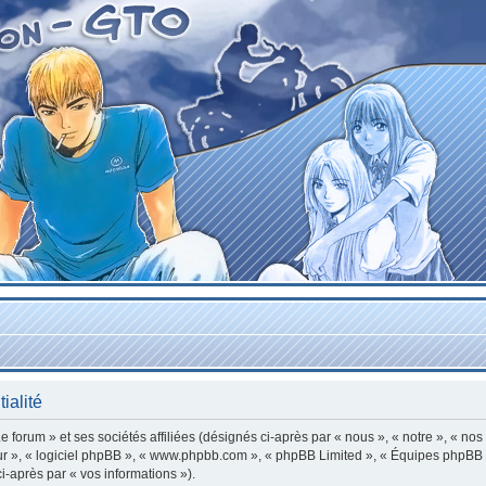
ialité
forum » et ses sociétés affiliées (désignés ci-après par « nous », « notre », « nos
leur », « logiciel phpBB », « www.phpbb.com », « phpBB Limited », « Équipes phpBB »
ci-après par « vos informations »).