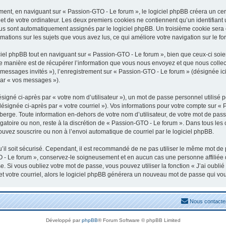
nt, en naviguant sur « Passion-GTO - Le forum », le logiciel phpBB créera un certa
t de votre ordinateur. Les deux premiers cookies ne contiennent qu’un identifiant uti
vous sont automatiquement assignés par le logiciel phpBB. Un troisième cookie sera
rmations sur les sujets que vous avez lus, ce qui améliore votre navigation sur le fo
el phpBB tout en naviguant sur « Passion-GTO - Le forum », bien que ceux-ci soien
manière est de récupérer l’information que vous nous envoyez et que nous collectons
« messages invités »), l’enregistrement sur « Passion-GTO - Le forum » (désignée 
par « vos messages »).
igné ci-après par « votre nom d’utilisateur »), un mot de passe personnel utilisé 
désignée ci-après par « votre courriel »). Vos informations pour votre compte sur «
erge. Toute information en-dehors de votre nom d’utilisateur, de votre mot de pass
igatoire ou non, reste à la discrétion de « Passion-GTO - Le forum ». Dans tous les
ouvez souscrire ou non à l’envoi automatique de courriel par le logiciel phpBB.
il soit sécurisé. Cependant, il est recommandé de ne pas utiliser le même mot de pa
 - Le forum », conservez-le soigneusement et en aucun cas une personne affiliée
 Si vous oubliez votre mot de passe, vous pouvez utiliser la fonction « J’ai oubli
et votre courriel, alors le logiciel phpBB générera un nouveau mot de passe qui vo
Nous contacte
Développé par
phpBB
® Forum Software © phpBB Limited