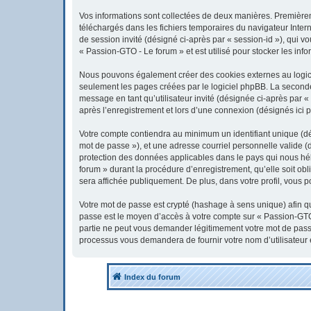
Vos informations sont collectées de deux manières. Premièreme
téléchargés dans les fichiers temporaires du navigateur Interne
de session invité (désigné ci-après par « session-id »), qui 
« Passion-GTO - Le forum » et est utilisé pour stocker les info
Nous pouvons également créer des cookies externes au logici
seulement les pages créées par le logiciel phpBB. La seconde 
message en tant qu’utilisateur invité (désignée ci-après par 
après l’enregistrement et lors d’une connexion (désignés ici 
Votre compte contiendra au minimum un identifiant unique (dés
mot de passe »), et une adresse courriel personnelle valide (
protection des données applicables dans le pays qui nous héb
forum » durant la procédure d’enregistrement, qu’elle soit obl
sera affichée publiquement. De plus, dans votre profil, vous p
Votre mot de passe est crypté (hashage à sens unique) afin qu’
passe est le moyen d’accès à votre compte sur « Passion-GTO
partie ne peut vous demander légitimement votre mot de passe.
processus vous demandera de fournir votre nom d’utilisateur 
Index du forum