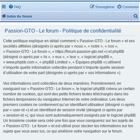
FAQ
S’enregistrer
Connexion
Index du forum
Passion-GTO - Le forum - Politique de confidentialité
Cette politique explique en détail comment « Passion-GTO - Le forum » et ses
sociétés affiliées (désignés ci-après par « nous », « notre », « nos »,
« Passion-GTO - Le forum », « https://forum.passion-gto.net ») et phpBB
r
(désigné ci-après par « ils », « eux », « leur », « logiciel phpBB »,
« www.phpbb.com », « phpBB Limited », « Équipes phpBB ») utilisent
n’importe quelle information collectée pendant n’importe quelle session
d’utilisation de votre part (désignée ci-après par « vos informations »).
Vos informations sont collectées de deux manières. Premièrement, en
r
naviguant sur « Passion-GTO - Le forum », le logiciel phpBB créera un certain
nombre de cookies, qui sont des petits fichiers textes téléchargés dans les
fichiers temporaires du navigateur Internet de votre ordinateur. Les deux
premiers cookies ne contiennent qu’un identifiant utilisateur (désigné ci-après
par « user-id ») et un identifiant de session invité (désigné ci-après par
« session-id »), qui vous sont automatiquement assignés par le logiciel phpBB.
Un troisième cookie sera créé une fois que vous naviguerez sur les sujets de
« Passion-GTO - Le forum » et est utilisé pour stocker les informations sur les
sujets que vous avez lus, ce qui améliore votre navigation sur le forum.