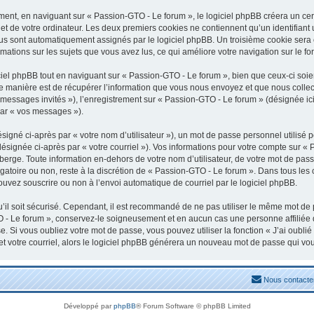
nt, en naviguant sur « Passion-GTO - Le forum », le logiciel phpBB créera un certa
t de votre ordinateur. Les deux premiers cookies ne contiennent qu’un identifiant uti
vous sont automatiquement assignés par le logiciel phpBB. Un troisième cookie sera
rmations sur les sujets que vous avez lus, ce qui améliore votre navigation sur le fo
el phpBB tout en naviguant sur « Passion-GTO - Le forum », bien que ceux-ci soien
manière est de récupérer l’information que vous nous envoyez et que nous collectons
« messages invités »), l’enregistrement sur « Passion-GTO - Le forum » (désignée 
par « vos messages »).
igné ci-après par « votre nom d’utilisateur »), un mot de passe personnel utilisé 
désignée ci-après par « votre courriel »). Vos informations pour votre compte sur «
erge. Toute information en-dehors de votre nom d’utilisateur, de votre mot de pass
igatoire ou non, reste à la discrétion de « Passion-GTO - Le forum ». Dans tous les
ouvez souscrire ou non à l’envoi automatique de courriel par le logiciel phpBB.
il soit sécurisé. Cependant, il est recommandé de ne pas utiliser le même mot de pa
 - Le forum », conservez-le soigneusement et en aucun cas une personne affiliée
 Si vous oubliez votre mot de passe, vous pouvez utiliser la fonction « J’ai oubli
et votre courriel, alors le logiciel phpBB générera un nouveau mot de passe qui vo
Nous contacte
Développé par
phpBB
® Forum Software © phpBB Limited