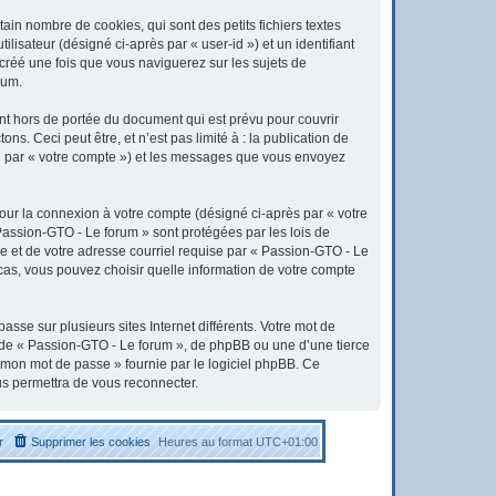
in nombre de cookies, qui sont des petits fichiers textes
lisateur (désigné ci-après par « user-id ») et un identifiant
 créé une fois que vous naviguerez sur les sujets de
rum.
t hors de portée du document qui est prévu pour couvrir
. Ceci peut être, et n’est pas limité à : la publication de
ici par « votre compte ») et les messages que vous envoyez
pour la connexion à votre compte (désigné ci-après par « votre
 Passion-GTO - Le forum » sont protégées par les lois de
e et de votre adresse courriel requise par « Passion-GTO - Le
 cas, vous pouvez choisir quelle information de votre compte
sse sur plusieurs sites Internet différents. Votre mot de
 de « Passion-GTO - Le forum », de phpBB ou une d’une tierce
é mon mot de passe » fournie par le logiciel phpBB. Ce
us permettra de vous reconnecter.
r
Supprimer les cookies
Heures au format
UTC+01:00