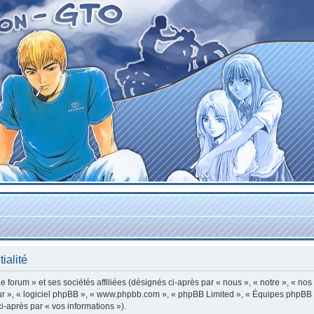
ialité
forum » et ses sociétés affiliées (désignés ci-après par « nous », « notre », « nos
leur », « logiciel phpBB », « www.phpbb.com », « phpBB Limited », « Équipes phpBB »
ci-après par « vos informations »).