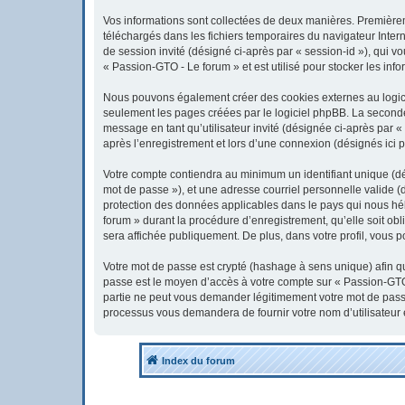
Vos informations sont collectées de deux manières. Premièreme
téléchargés dans les fichiers temporaires du navigateur Interne
de session invité (désigné ci-après par « session-id »), qui 
« Passion-GTO - Le forum » et est utilisé pour stocker les info
Nous pouvons également créer des cookies externes au logici
seulement les pages créées par le logiciel phpBB. La seconde 
message en tant qu’utilisateur invité (désignée ci-après par 
après l’enregistrement et lors d’une connexion (désignés ici 
Votre compte contiendra au minimum un identifiant unique (dés
mot de passe »), et une adresse courriel personnelle valide (
protection des données applicables dans le pays qui nous héb
forum » durant la procédure d’enregistrement, qu’elle soit obl
sera affichée publiquement. De plus, dans votre profil, vous p
Votre mot de passe est crypté (hashage à sens unique) afin qu’
passe est le moyen d’accès à votre compte sur « Passion-GTO
partie ne peut vous demander légitimement votre mot de passe.
processus vous demandera de fournir votre nom d’utilisateur 
Index du forum