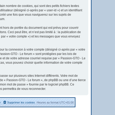
in nombre de cookies, qui sont des petits fichiers textes
lisateur (désigné ci-après par « user-id ») et un identifiant
 créé une fois que vous naviguerez sur les sujets de
rum.
t hors de portée du document qui est prévu pour couvrir
. Ceci peut être, et n’est pas limité à : la publication de
ici par « votre compte ») et les messages que vous envoyez
pour la connexion à votre compte (désigné ci-après par « votre
 Passion-GTO - Le forum » sont protégées par les lois de
e et de votre adresse courriel requise par « Passion-GTO - Le
 cas, vous pouvez choisir quelle information de votre compte
sse sur plusieurs sites Internet différents. Votre mot de
 de « Passion-GTO - Le forum », de phpBB ou une d’une tierce
é mon mot de passe » fournie par le logiciel phpBB. Ce
us permettra de vous reconnecter.
r
Supprimer les cookies
Heures au format
UTC+01:00