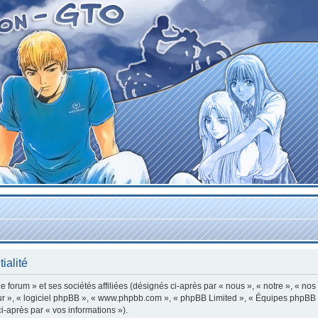
ialité
forum » et ses sociétés affiliées (désignés ci-après par « nous », « notre », « nos
leur », « logiciel phpBB », « www.phpbb.com », « phpBB Limited », « Équipes phpBB »
ci-après par « vos informations »).