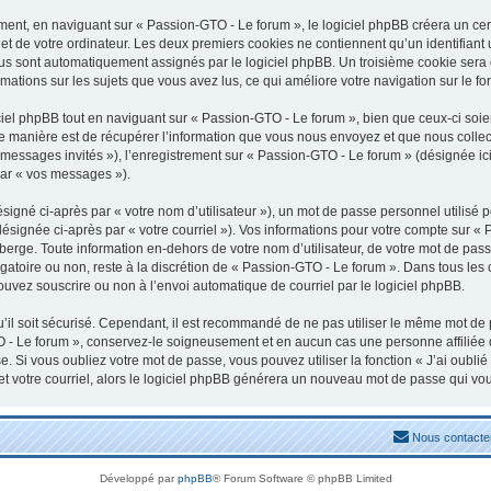
nt, en naviguant sur « Passion-GTO - Le forum », le logiciel phpBB créera un certa
t de votre ordinateur. Les deux premiers cookies ne contiennent qu’un identifiant uti
vous sont automatiquement assignés par le logiciel phpBB. Un troisième cookie sera
rmations sur les sujets que vous avez lus, ce qui améliore votre navigation sur le fo
el phpBB tout en naviguant sur « Passion-GTO - Le forum », bien que ceux-ci soien
manière est de récupérer l’information que vous nous envoyez et que nous collectons
« messages invités »), l’enregistrement sur « Passion-GTO - Le forum » (désignée 
par « vos messages »).
igné ci-après par « votre nom d’utilisateur »), un mot de passe personnel utilisé 
désignée ci-après par « votre courriel »). Vos informations pour votre compte sur «
erge. Toute information en-dehors de votre nom d’utilisateur, de votre mot de pass
igatoire ou non, reste à la discrétion de « Passion-GTO - Le forum ». Dans tous les
ouvez souscrire ou non à l’envoi automatique de courriel par le logiciel phpBB.
il soit sécurisé. Cependant, il est recommandé de ne pas utiliser le même mot de pa
 - Le forum », conservez-le soigneusement et en aucun cas une personne affiliée
 Si vous oubliez votre mot de passe, vous pouvez utiliser la fonction « J’ai oubli
et votre courriel, alors le logiciel phpBB générera un nouveau mot de passe qui vo
Nous contacte
Développé par
phpBB
® Forum Software © phpBB Limited