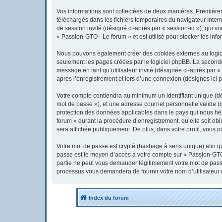
Vos informations sont collectées de deux manières. Premièreme
téléchargés dans les fichiers temporaires du navigateur Interne
de session invité (désigné ci-après par « session-id »), qui 
« Passion-GTO - Le forum » et est utilisé pour stocker les info
Nous pouvons également créer des cookies externes au logici
seulement les pages créées par le logiciel phpBB. La seconde 
message en tant qu’utilisateur invité (désignée ci-après par 
après l’enregistrement et lors d’une connexion (désignés ici 
Votre compte contiendra au minimum un identifiant unique (dés
mot de passe »), et une adresse courriel personnelle valide (
protection des données applicables dans le pays qui nous héb
forum » durant la procédure d’enregistrement, qu’elle soit obl
sera affichée publiquement. De plus, dans votre profil, vous p
Votre mot de passe est crypté (hashage à sens unique) afin qu’
passe est le moyen d’accès à votre compte sur « Passion-GTO
partie ne peut vous demander légitimement votre mot de passe.
processus vous demandera de fournir votre nom d’utilisateur 
Index du forum