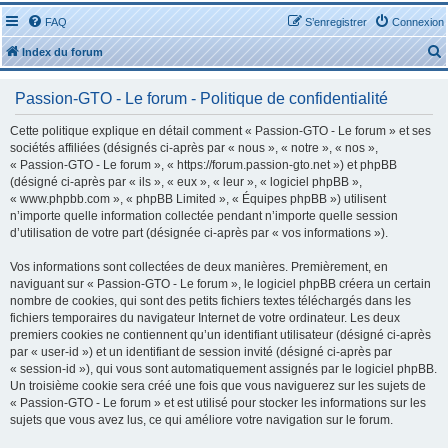
FAQ
S’enregistrer
Connexion
Index du forum
Passion-GTO - Le forum - Politique de confidentialité
Cette politique explique en détail comment « Passion-GTO - Le forum » et ses
sociétés affiliées (désignés ci-après par « nous », « notre », « nos »,
« Passion-GTO - Le forum », « https://forum.passion-gto.net ») et phpBB
r
(désigné ci-après par « ils », « eux », « leur », « logiciel phpBB »,
« www.phpbb.com », « phpBB Limited », « Équipes phpBB ») utilisent
n’importe quelle information collectée pendant n’importe quelle session
d’utilisation de votre part (désignée ci-après par « vos informations »).
Vos informations sont collectées de deux manières. Premièrement, en
r
naviguant sur « Passion-GTO - Le forum », le logiciel phpBB créera un certain
nombre de cookies, qui sont des petits fichiers textes téléchargés dans les
fichiers temporaires du navigateur Internet de votre ordinateur. Les deux
premiers cookies ne contiennent qu’un identifiant utilisateur (désigné ci-après
par « user-id ») et un identifiant de session invité (désigné ci-après par
« session-id »), qui vous sont automatiquement assignés par le logiciel phpBB.
Un troisième cookie sera créé une fois que vous naviguerez sur les sujets de
« Passion-GTO - Le forum » et est utilisé pour stocker les informations sur les
sujets que vous avez lus, ce qui améliore votre navigation sur le forum.