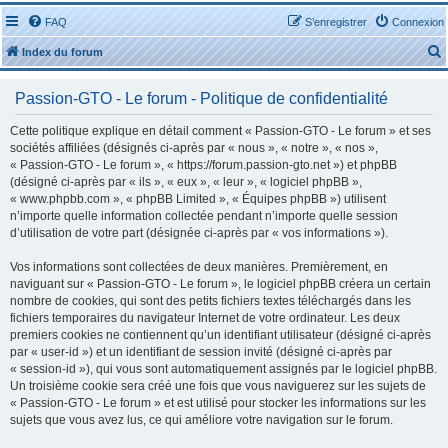
FAQ
S’enregistrer
Connexion
Index du forum
Passion-GTO - Le forum - Politique de confidentialité
Cette politique explique en détail comment « Passion-GTO - Le forum » et ses
sociétés affiliées (désignés ci-après par « nous », « notre », « nos »,
« Passion-GTO - Le forum », « https://forum.passion-gto.net ») et phpBB
r
(désigné ci-après par « ils », « eux », « leur », « logiciel phpBB »,
« www.phpbb.com », « phpBB Limited », « Équipes phpBB ») utilisent
n’importe quelle information collectée pendant n’importe quelle session
d’utilisation de votre part (désignée ci-après par « vos informations »).
Vos informations sont collectées de deux manières. Premièrement, en
r
naviguant sur « Passion-GTO - Le forum », le logiciel phpBB créera un certain
nombre de cookies, qui sont des petits fichiers textes téléchargés dans les
fichiers temporaires du navigateur Internet de votre ordinateur. Les deux
premiers cookies ne contiennent qu’un identifiant utilisateur (désigné ci-après
par « user-id ») et un identifiant de session invité (désigné ci-après par
« session-id »), qui vous sont automatiquement assignés par le logiciel phpBB.
Un troisième cookie sera créé une fois que vous naviguerez sur les sujets de
« Passion-GTO - Le forum » et est utilisé pour stocker les informations sur les
sujets que vous avez lus, ce qui améliore votre navigation sur le forum.