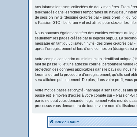
Vos informations sont collectées de deux manières. Premièreme
téléchargés dans les fichiers temporaires du navigateur Interne
de session invité (désigné ci-après par « session-id »), qui 
« Passion-GTO - Le forum » et est utilisé pour stocker les info
Nous pouvons également créer des cookies externes au logici
seulement les pages créées par le logiciel phpBB. La seconde 
message en tant qu’utilisateur invité (désignée ci-après par 
après l’enregistrement et lors d’une connexion (désignés ici 
Votre compte contiendra au minimum un identifiant unique (dés
mot de passe »), et une adresse courriel personnelle valide (
protection des données applicables dans le pays qui nous héb
forum » durant la procédure d’enregistrement, qu’elle soit obl
sera affichée publiquement. De plus, dans votre profil, vous p
Votre mot de passe est crypté (hashage à sens unique) afin qu’
passe est le moyen d’accès à votre compte sur « Passion-GTO
partie ne peut vous demander légitimement votre mot de passe.
processus vous demandera de fournir votre nom d’utilisateur 
Index du forum