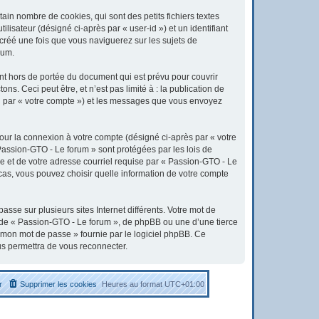
in nombre de cookies, qui sont des petits fichiers textes
lisateur (désigné ci-après par « user-id ») et un identifiant
 créé une fois que vous naviguerez sur les sujets de
rum.
t hors de portée du document qui est prévu pour couvrir
. Ceci peut être, et n’est pas limité à : la publication de
ici par « votre compte ») et les messages que vous envoyez
pour la connexion à votre compte (désigné ci-après par « votre
 Passion-GTO - Le forum » sont protégées par les lois de
e et de votre adresse courriel requise par « Passion-GTO - Le
 cas, vous pouvez choisir quelle information de votre compte
sse sur plusieurs sites Internet différents. Votre mot de
 de « Passion-GTO - Le forum », de phpBB ou une d’une tierce
é mon mot de passe » fournie par le logiciel phpBB. Ce
us permettra de vous reconnecter.
r
Supprimer les cookies
Heures au format
UTC+01:00