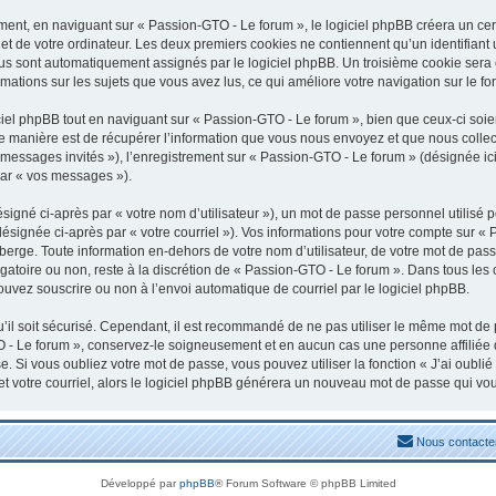
nt, en naviguant sur « Passion-GTO - Le forum », le logiciel phpBB créera un certa
t de votre ordinateur. Les deux premiers cookies ne contiennent qu’un identifiant uti
vous sont automatiquement assignés par le logiciel phpBB. Un troisième cookie sera
rmations sur les sujets que vous avez lus, ce qui améliore votre navigation sur le fo
el phpBB tout en naviguant sur « Passion-GTO - Le forum », bien que ceux-ci soien
manière est de récupérer l’information que vous nous envoyez et que nous collectons
« messages invités »), l’enregistrement sur « Passion-GTO - Le forum » (désignée 
par « vos messages »).
igné ci-après par « votre nom d’utilisateur »), un mot de passe personnel utilisé 
désignée ci-après par « votre courriel »). Vos informations pour votre compte sur «
erge. Toute information en-dehors de votre nom d’utilisateur, de votre mot de pass
igatoire ou non, reste à la discrétion de « Passion-GTO - Le forum ». Dans tous les
ouvez souscrire ou non à l’envoi automatique de courriel par le logiciel phpBB.
il soit sécurisé. Cependant, il est recommandé de ne pas utiliser le même mot de pa
 - Le forum », conservez-le soigneusement et en aucun cas une personne affiliée
 Si vous oubliez votre mot de passe, vous pouvez utiliser la fonction « J’ai oubli
et votre courriel, alors le logiciel phpBB générera un nouveau mot de passe qui vo
Nous contacte
Développé par
phpBB
® Forum Software © phpBB Limited