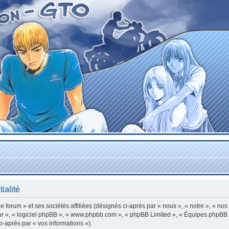
ialité
forum » et ses sociétés affiliées (désignés ci-après par « nous », « notre », « nos
leur », « logiciel phpBB », « www.phpbb.com », « phpBB Limited », « Équipes phpBB »
ci-après par « vos informations »).