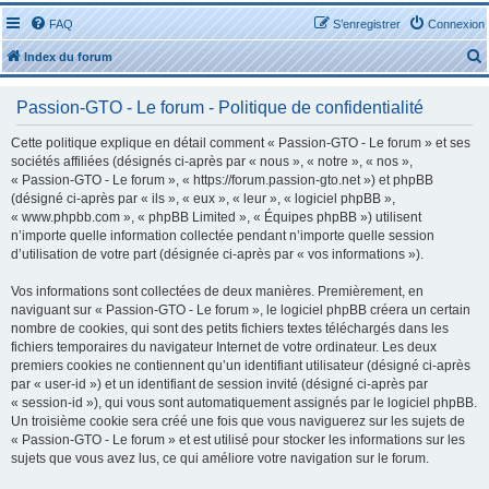
FAQ
S’enregistrer
Connexion
Index du forum
Passion-GTO - Le forum - Politique de confidentialité
Cette politique explique en détail comment « Passion-GTO - Le forum » et ses
sociétés affiliées (désignés ci-après par « nous », « notre », « nos »,
« Passion-GTO - Le forum », « https://forum.passion-gto.net ») et phpBB
r
(désigné ci-après par « ils », « eux », « leur », « logiciel phpBB »,
« www.phpbb.com », « phpBB Limited », « Équipes phpBB ») utilisent
n’importe quelle information collectée pendant n’importe quelle session
d’utilisation de votre part (désignée ci-après par « vos informations »).
Vos informations sont collectées de deux manières. Premièrement, en
r
naviguant sur « Passion-GTO - Le forum », le logiciel phpBB créera un certain
nombre de cookies, qui sont des petits fichiers textes téléchargés dans les
fichiers temporaires du navigateur Internet de votre ordinateur. Les deux
premiers cookies ne contiennent qu’un identifiant utilisateur (désigné ci-après
par « user-id ») et un identifiant de session invité (désigné ci-après par
« session-id »), qui vous sont automatiquement assignés par le logiciel phpBB.
Un troisième cookie sera créé une fois que vous naviguerez sur les sujets de
« Passion-GTO - Le forum » et est utilisé pour stocker les informations sur les
sujets que vous avez lus, ce qui améliore votre navigation sur le forum.