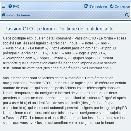
FAQ
S’enregistrer
Connexion
Index du forum
Passion-GTO - Le forum - Politique de confidentialité
Cette politique explique en détail comment « Passion-GTO - Le forum » et ses
sociétés affiliées (désignés ci-après par « nous », « notre », « nos »,
« Passion-GTO - Le forum », « https://forum.passion-gto.net ») et phpBB
r
(désigné ci-après par « ils », « eux », « leur », « logiciel phpBB »,
« www.phpbb.com », « phpBB Limited », « Équipes phpBB ») utilisent
n’importe quelle information collectée pendant n’importe quelle session
d’utilisation de votre part (désignée ci-après par « vos informations »).
Vos informations sont collectées de deux manières. Premièrement, en
r
naviguant sur « Passion-GTO - Le forum », le logiciel phpBB créera un certain
nombre de cookies, qui sont des petits fichiers textes téléchargés dans les
fichiers temporaires du navigateur Internet de votre ordinateur. Les deux
premiers cookies ne contiennent qu’un identifiant utilisateur (désigné ci-après
par « user-id ») et un identifiant de session invité (désigné ci-après par
« session-id »), qui vous sont automatiquement assignés par le logiciel phpBB.
Un troisième cookie sera créé une fois que vous naviguerez sur les sujets de
« Passion-GTO - Le forum » et est utilisé pour stocker les informations sur les
sujets que vous avez lus, ce qui améliore votre navigation sur le forum.