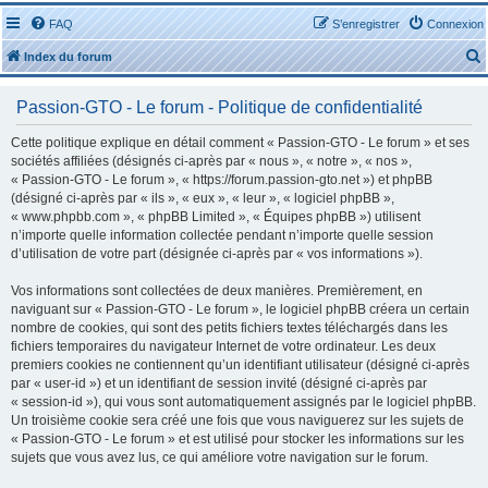
FAQ
S’enregistrer
Connexion
Index du forum
Passion-GTO - Le forum - Politique de confidentialité
Cette politique explique en détail comment « Passion-GTO - Le forum » et ses
sociétés affiliées (désignés ci-après par « nous », « notre », « nos »,
« Passion-GTO - Le forum », « https://forum.passion-gto.net ») et phpBB
r
(désigné ci-après par « ils », « eux », « leur », « logiciel phpBB »,
« www.phpbb.com », « phpBB Limited », « Équipes phpBB ») utilisent
n’importe quelle information collectée pendant n’importe quelle session
d’utilisation de votre part (désignée ci-après par « vos informations »).
Vos informations sont collectées de deux manières. Premièrement, en
r
naviguant sur « Passion-GTO - Le forum », le logiciel phpBB créera un certain
nombre de cookies, qui sont des petits fichiers textes téléchargés dans les
fichiers temporaires du navigateur Internet de votre ordinateur. Les deux
premiers cookies ne contiennent qu’un identifiant utilisateur (désigné ci-après
par « user-id ») et un identifiant de session invité (désigné ci-après par
« session-id »), qui vous sont automatiquement assignés par le logiciel phpBB.
Un troisième cookie sera créé une fois que vous naviguerez sur les sujets de
« Passion-GTO - Le forum » et est utilisé pour stocker les informations sur les
sujets que vous avez lus, ce qui améliore votre navigation sur le forum.